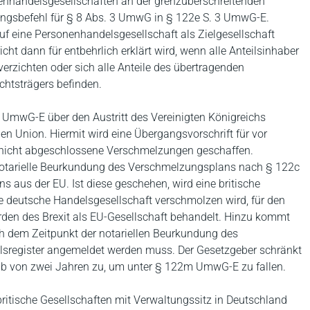
nenhandelsgesellschaften an der grenzüberschreitenden
gsbefehl für § 8 Abs. 3 UmwG in § 122e S. 3 UmwG-E.
uf eine Personenhandelsgesellschaft als Zielgesellschaft
ht dann für entbehrlich erklärt wird, wenn alle Anteilsinhaber
 verzichten oder sich alle Anteile des übertragenden
htsträgers befinden.
 UmwG-E über den Austritt des Vereinigten Königreichs
n Union. Hiermit wird eine Übergangsvorschrift für vor
nicht abgeschlossene Verschmelzungen geschaffen.
e notarielle Beurkundung des Verschmelzungsplans nach § 122c
aus der EU. Ist diese geschehen, wird eine britische
e deutsche Handelsgesellschaft verschmolzen wird, für den
n des Brexit als EU-Gesellschaft behandelt. Hinzu kommt
h dem Zeitpunkt der notariellen Beurkundung des
sregister angemeldet werden muss. Der Gesetzgeber schränkt
alb von zwei Jahren zu, um unter § 122m UmwG-E zu fallen.
ritische Gesellschaften mit Verwaltungssitz in Deutschland