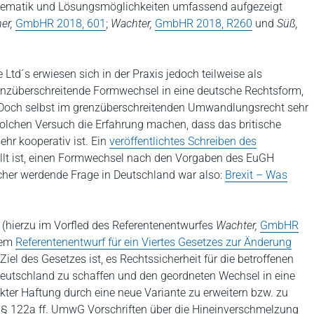
 Thematik und Lösungsmöglichkeiten umfassend aufgezeigt
er,
GmbHR 2018, 601
;
Wachter,
GmbHR 2018, R260
und
Süß,
Ltd´s erwiesen sich in der Praxis jedoch teilweise als
renzüberschreitende Formwechsel in eine deutsche Rechtsform,
 Doch selbst im grenzüberschreitenden Umwandlungsrecht sehr
solchen Versuch die Erfahrung machen, dass das britische
hr kooperativ ist. Ein
veröffentlichtes Schreiben des
illt ist, einen Formwechsel nach den Vorgaben des EuGH
cher werdende Frage in Deutschland war also:
Brexit – Was
(hierzu im Vorfled des Referentenentwurfes
Wachter,
GmbHR
 dem
Referentenentwurf für ein Viertes Gesetzes zur Änderung
iel des Gesetzes ist, es Rechtssicherheit für die betroffenen
 Deutschland zu schaffen und den geordneten Wechsel in eine
kter Haftung durch eine neue Variante zu erweitern bzw. zu
n §§ 122a ff. UmwG Vorschriften über die Hineinverschmelzung