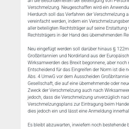
an die Besonderheiten der Beteiligung von Perso
Verschmelzung. Neugeschaffen wird ein Anwendun
Hierdurch soll das Verfahren der Verschmelzung a
vereinfacht werden, indem ein Verschmelzungsberic
aller beteiligten Rechtsträger auf seine Erstattung
Rechtsträgers in der Hand des übernehmenden Rec
Neu eingefügt werden soll darüber hinaus § 122m
Großbritannien und Nordirland aus der Europäische
Wirksamwerden des Brexit begonnene, aber noch 
Entscheidend für das Eingreifen der Norm ist di
Abs. 4 UmwG vor dem Ausscheiden Großbritanniens 
Gesellschaft, die auf eine übernehmende oder neu
Zweck der Verschmelzung auch nach Wirksamwerde
jedoch, dass die Verschmelzung unverzüglich nac
Verschmelzungsplans zur Eintragung beim Handel
dies jedoch ein und lässt eine Anmeldung innerh
Es bleibt abzuwarten, inwiefern noch bestehende b