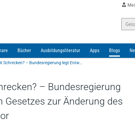
Mei
nare
Bücher
Ausbildungsliteratur
Apps
Blogs
Ne
Doch kein „Brexit“ mit Schrecken? – Bundesregierung legt Entwurf eines Vierten Gesetzes zur Änderung des Umwandlungsgesetzes vor
Schrecken? – Bundesregierung
en Gesetzes zur Änderung des
or