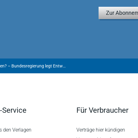
Zur Abonnem
Doch kein „Brexit“ mit Schrecken? – Bundesregierung legt Entwurf eines Vierten Gesetzes zur Änderung des Umwandlungsgesetzes vor
-Service
Für Verbraucher
s den Verlagen
Verträge hier kündigen