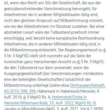
ist, wenn das Recht am Sitz der Gesellschaft, die aus der
grenzüberschreitenden Verschmelzung hervorgeht, für
Arbeitnehmer die in anderen Mitgliedstaaten tätig sind,
nicht den gleichen Anspruch auf Mitbestimmung vorsieht,
wie sie den Arbeitnehmern im Sitzstaat zustehen. Bei einer
abstrakten Lesart wäre der Tatbestand praktisch immer
einschlägig, weil derzeit keine europäische Rechtsordnung
Arbeitnehmer, die in anderen Mitliedstaaten tätig sind, in
die Mitbestimmung einbezieht. Der Regierungsentwurf zu §
5 Nr. 3 MgFSG stellt sich nunmehr auf die Seite der
inzwischen ganz herrschenden Ansicht zu § 5 Nr. 3 MgVG,
die den Tatbestand nur dann anwendet, wenn die
Ausgangsgesellschaft (bei Verschmelzungen: mindestens
eine der beteiligten Gesellschaften) tatsächlich der
Mitbestimmung unterliegt (siehe etwa
Drinhausen/Keinath,
AG 2010, 398, 399
;
Habersack
in Habersack/Henssler, 4.
Aufl. 2018, § 5 MgVG Rz. 6;
Hohenstatt/Dzida in
Henssler/Willemsen/Kalb, 10. Aufl. 2022, MgVG Rz. 8
;
Jacobs
in MünchKomm/AktG, 5. Aufl. 2021, Vor § 1 SEBG