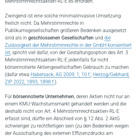
Mehrstimmrechtsaktien-RL-E es erfordert.
Zwingend ist eine solche minimalinvasive Umsetzung
freilich nicht. Da Mehrstimmrechte in
Publikumsgesellschaften größeren Bedenken ausgesetzt
sind als in
geschlossenen Gesellschaften
und
die
Zulässigkeit der Mehrstimmrechte in der GmbH konsentiert
ist
, spricht viel dafür, von der Gestaltungsoption des Art. 3
Mehrstimmrechtsaktien-RL-E jedenfalls für nicht
börsennotierte Aktiengesellschaften Gebrauch zu machen
(dafür etwa
Habersack, AG 2009, 1, 10 f.
;
Herzog/Gebhard,
ZIP 2022, 1893, 1898 f.
).
Für
börsennotierte Unternehmen
, deren Aktien nicht nur an
einem KMU-Wachstumsmarkt gehandelt werden und die
deshalb nicht von Art. 4 Mehrstimmrechtsaktien-RL-E
erfasst sind, dürfte ein Abschied von § 12 Abs. 2 AktG
schwieriger zu rechtfertigen sein (zu den Bedenken wegen
der Ausschaltung des externen Effizienzdrucks am