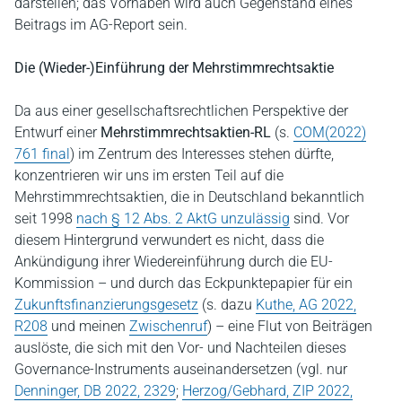
darstellen; das Vorhaben wird auch Gegenstand eines
Beitrags im AG-Report sein.
Die (Wieder-)Einführung der Mehrstimmrechtsaktie
Da aus einer gesellschaftsrechtlichen Perspektive der
Entwurf einer
Mehrstimmrechtsaktien-RL
(s.
COM(2022)
761 final
) im Zentrum des Interesses stehen dürfte,
konzentrieren wir uns im ersten Teil auf die
Mehrstimmrechtsaktien, die in Deutschland bekanntlich
seit 1998
nach § 12 Abs. 2 AktG unzulässig
sind. Vor
diesem Hintergrund verwundert es nicht, dass die
Ankündigung ihrer Wiedereinführung durch die EU-
Kommission – und durch das Eckpunktepapier für ein
Zukunftsfinanzierungsgesetz
(s. dazu
Kuthe, AG 2022,
R208
und meinen
Zwischenruf
) – eine Flut von Beiträgen
auslöste, die sich mit den Vor- und Nachteilen dieses
Governance-Instruments auseinandersetzen (vgl. nur
Denninger, DB 2022, 2329
;
Herzog/Gebhard, ZIP 2022,