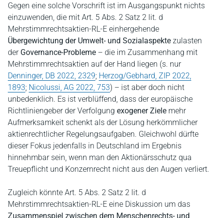
Gegen eine solche Vorschrift ist im Ausgangspunkt nichts
einzuwenden, die mit Art. 5 Abs. 2 Satz 2 lit. d
Mehrstimmrechtsaktien-RL-E einhergehende
Übergewichtung der Umwelt- und Sozialaspekte
zulasten
der
Governance-Probleme
– die im Zusammenhang mit
Mehrstimmrechtsaktien auf der Hand liegen (s. nur
Denninger, DB 2022, 2329
;
Herzog/Gebhard, ZIP 2022,
1893
;
Nicolussi, AG 2022, 753
) – ist aber doch nicht
unbedenklich. Es ist verblüffend, dass der europäische
Richtliniengeber der Verfolgung
exogener Ziele
mehr
Aufmerksamkeit schenkt als der Lösung herkömmlicher
aktienrechtlicher Regelungsaufgaben. Gleichwohl dürfte
dieser Fokus jedenfalls in Deutschland im Ergebnis
hinnehmbar sein, wenn man den Aktionärsschutz qua
Treuepflicht und Konzernrecht nicht aus den Augen verliert.
Zugleich könnte Art. 5 Abs. 2 Satz 2 lit. d
Mehrstimmrechtsaktien-RL-E eine Diskussion um das
Zusammenspiel zwischen dem Menschenrechts- und