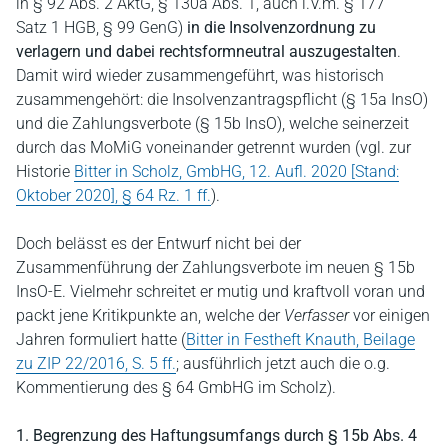
in § 92 Abs. 2 AktG, § 130a Abs. 1, auch i.V.m. § 177
Satz 1 HGB, § 99 GenG)
in die Insolvenzordnung zu
verlagern und dabei rechtsformneutral auszugestalten
.
Damit wird wieder zusammengeführt, was historisch
zusammengehört: die Insolvenzantragspflicht (§ 15a InsO)
und die Zahlungsverbote (§ 15b InsO), welche seinerzeit
durch das MoMiG voneinander getrennt wurden (vgl. zur
Historie
Bitter in Scholz, GmbHG, 12. Aufl. 2020 [Stand:
Oktober 2020], § 64 Rz. 1 ff.
).
Doch belässt es der Entwurf nicht bei der
Zusammenführung der Zahlungsverbote im neuen § 15b
InsO-E. Vielmehr schreitet er mutig und kraftvoll voran und
packt jene Kritikpunkte an, welche der
Verfasser
vor einigen
Jahren formuliert hatte (
Bitter in Festheft Knauth, Beilage
zu ZIP 22/2016, S. 5 ff.
; ausführlich jetzt auch die o.g.
Kommentierung des § 64 GmbHG im Scholz).
1. Begrenzung des Haftungsumfangs durch § 15b Abs. 4