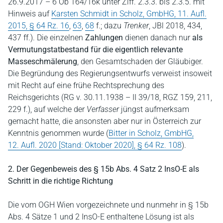
26.9.2017 – 6 Ob 164/16k unter Ziff. 2.3.3. bis 2.3.5. mit
Hinweis auf
Karsten Schmidt in Scholz, GmbHG, 11. Aufl.
2015, § 64 Rz. 16
,
63
,
68
f.; dazu
Trenker
, JBl 2018, 434,
437 ff.). Die einzelnen
Zahlungen
dienen danach nur
als
Vermutungstatbestand für die eigentlich relevante
Masseschmälerung
, den Gesamtschaden der Gläubiger.
Die Begründung des Regierungsentwurfs verweist insoweit
mit Recht auf eine frühe Rechtsprechung des
Reichsgerichts (RG v. 30.11.1938 – II 39/18, RGZ 159, 211,
229 f.), auf welche der
Verfasser
jüngst aufmerksam
gemacht hatte, die ansonsten aber nur in Österreich zur
Kenntnis genommen wurde (
Bitter in Scholz, GmbHG,
12. Aufl. 2020 [Stand: Oktober 2020], § 64 Rz. 108
).
2. Der Gegenbeweis des § 15b Abs. 4 Satz 2 InsO-E als
Schritt in die richtige Richtung
Die vom OGH Wien vorgezeichnete und nunmehr in § 15b
Abs. 4 Sätze 1 und 2 InsO-E enthaltene Lösung ist als