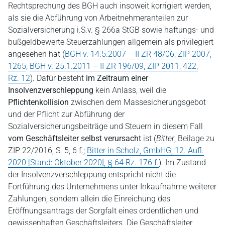
Rechtsprechung des BGH auch insoweit korrigiert werden,
als sie die Abführung von Arbeitnehmeranteilen zur
Sozialversicherung i.S.v. § 266a StGB sowie haftungs- und
bußgeldbewerte Steuerzahlungen allgemein als privilegiert
angesehen hat (
BGH v. 14.5.2007 – II ZR 48/06, ZIP 2007,
1265
;
BGH v. 25.1.2011 – II ZR 196/09, ZIP 2011, 422,
Rz. 12
). Dafür besteht
im
Zeitraum einer
Insolvenzverschleppung
kein Anlass, weil die
Pflichtenkollision
zwischen dem Massesicherungsgebot
und der Pflicht zur Abführung der
Sozialversicherungsbeiträge und Steuern in diesem Fall
vom Geschäftsleiter selbst verursacht
ist (
Bitter
, Beilage zu
ZIP 22/2016, S. 5, 6 f.;
Bitter in Scholz, GmbHG, 12. Aufl.
2020 [Stand: Oktober 2020], § 64 Rz. 176 f.
). Im Zustand
der Insolvenzverschleppung entspricht nicht die
Fortführung des Unternehmens unter Inkaufnahme weiterer
Zahlungen, sondern allein die Einreichung des
Eröffnungsantrags der Sorgfalt eines ordentlichen und
gewissenhaften Geschäftsleiters. Die Geschäftsleiter