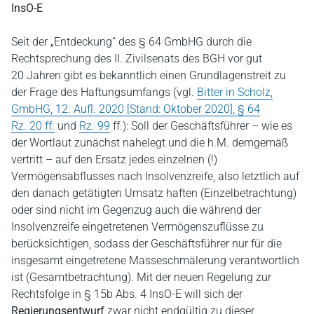
InsO-E
Seit der „Entdeckung“ des § 64 GmbHG durch die
Rechtsprechung des II. Zivilsenats des BGH vor gut
20 Jahren gibt es bekanntlich einen Grundlagenstreit zu
der Frage des Haftungsumfangs (vgl.
Bitter in Scholz,
GmbHG, 12. Aufl. 2020 [Stand: Oktober 2020], § 64
Rz. 20 ff.
und
Rz. 99
ff.): Soll der Geschäftsführer – wie es
der Wortlaut zunächst nahelegt und die h.M. demgemäß
vertritt – auf den Ersatz jedes einzelnen (!)
Vermögensabflusses nach Insolvenzreife, also letztlich auf
den danach getätigten Umsatz haften (Einzelbetrachtung)
oder sind nicht im Gegenzug auch die während der
Insolvenzreife eingetretenen Vermögenszuflüsse zu
berücksichtigen, sodass der Geschäftsführer nur für die
insgesamt eingetretene Masseschmälerung verantwortlich
ist (Gesamtbetrachtung). Mit der neuen Regelung zur
Rechtsfolge in § 15b Abs. 4 InsO-E will sich der
Regierungsentwurf
zwar nicht endgültig zu dieser