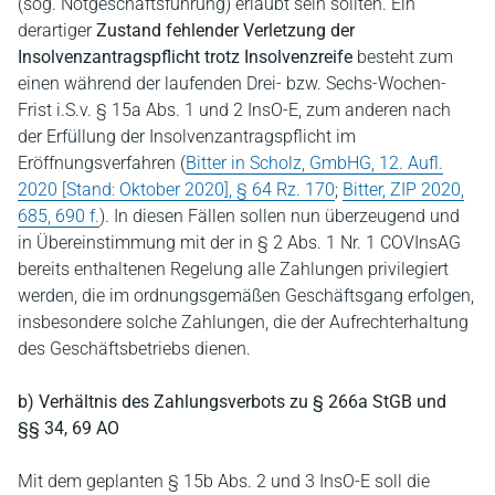
(sog. Notgeschäftsführung) erlaubt sein sollten. Ein
derartiger
Zustand fehlender Verletzung der
Insolvenzantragspflicht trotz Insolvenzreife
besteht zum
einen während der laufenden Drei- bzw. Sechs-Wochen-
Frist i.S.v. § 15a Abs. 1 und 2 InsO-E, zum anderen nach
der Erfüllung der Insolvenzantragspflicht im
Eröffnungsverfahren (
Bitter in Scholz, GmbHG, 12. Aufl.
2020 [Stand: Oktober 2020], § 64 Rz. 170
;
Bitter, ZIP 2020,
685, 690 f.
). In diesen Fällen sollen nun überzeugend und
in Übereinstimmung mit der in § 2 Abs. 1 Nr. 1 COVInsAG
bereits enthaltenen Regelung alle Zahlungen privilegiert
werden, die im ordnungsgemäßen Geschäftsgang erfolgen,
insbesondere solche Zahlungen, die der Aufrechterhaltung
des Geschäftsbetriebs dienen.
b) Verhältnis des Zahlungsverbots zu § 266a StGB und
§§ 34, 69 AO
Mit dem geplanten § 15b Abs. 2 und 3 InsO-E soll die