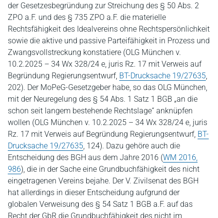
der Gesetzesbegründung zur Streichung des § 50 Abs. 2
ZPO a.F. und des § 735 ZPO a.F. die materielle
Rechtsfähigkeit des Idealvereins ohne Rechtspersönlichkeit
sowie die aktive und passive Parteifähigkeit in Prozess und
Zwangsvollstreckung konstatiere (OLG München v.
10.2.2025 – 34 Wx 328/24 e, juris Rz. 17 mit Verweis auf
Begründung Regierungsentwurf,
BT-Drucksache 19/27635
,
202). Der MoPeG-Gesetzgeber habe, so das OLG München,
mit der Neuregelung des § 54 Abs. 1 Satz 1 BGB „an die
schon seit langem bestehende Rechtslage“ anknüpfen
wollen (OLG München v. 10.2.2025 – 34 Wx 328/24 e, juris
Rz. 17 mit Verweis auf Begründung Regierungsentwurf,
BT-
Drucksache 19/27635
, 124). Dazu gehöre auch die
Entscheidung des BGH aus dem Jahre 2016 (
WM 2016,
986
), die in der Sache eine Grundbuchfähigkeit des nicht
eingetragenen Vereins bejahe. Der V. Zivilsenat des BGH
hat allerdings in dieser Entscheidung aufgrund der
globalen Verweisung des § 54 Satz 1 BGB a.F. auf das
Recht der GbR die Grundbuchfähigkeit des nicht im