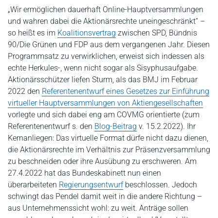
„Wir ermöglichen dauerhaft Online-Hauptversammlungen
und wahren dabei die Aktionärsrechte uneingeschränkt“ –
so heißt es im
Koalitionsvertrag
zwischen SPD, Bündnis
90/Die Grünen und FDP aus dem vergangenen Jahr. Diesen
Programmsatz zu verwirklichen, erweist sich indessen als
echte Herkules-, wenn nicht sogar als Sisyphusaufgabe.
Aktionärsschützer liefen Sturm, als das BMJ im Februar
2022 den
Referentenentwurf eines Gesetzes zur Einführung
virtueller Hauptversammlungen von Aktiengesellschaften
vorlegte und sich dabei eng am COVMG orientierte (zum
Referentenentwurf s. den
Blog-Beitrag
v. 15.2.2022). Ihr
Kernanliegen: Das virtuelle Format dürfe nicht dazu dienen,
die Aktionärsrechte im Verhältnis zur Präsenzversammlung
zu beschneiden oder ihre Ausübung zu erschweren. Am
27.4.2022 hat das Bundeskabinett nun einen
überarbeiteten
Regierungsentwurf
beschlossen. Jedoch
schwingt das Pendel damit weit in die andere Richtung –
aus Unternehmenssicht wohl: zu weit. Anträge sollen