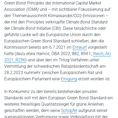
Green Bond Principles
der
International Capital Market
Association (ICMA)
und – mit sichtbarer Fokussierung auf
den Themenausschnitt Klimawandel/CO2-Emissionen –
der mit den Principles verknüpfte
Climate Bond Standard
der
Climate Bond Initiative (CBI
). Diese tatsächliche oder
gefühlte Lücke will die Europäische Union durch den
Europäischen Green Bond Standard schließen, den die
Kommission bereits am 6.7.2021 im
Entwurf
vorgestellt
hatte (dazu etwa
Harnos
, ÖBA 2022, 882, 894 f.;
Reich, AG
2021, R296
) und über den im Trilog-Verfahren unter
Vermittlung der schwedischen Ratspräsidentschaft am
28.2.2023 nunmehr zwischen Europäischem Rat und
Europäischem Parlament eine
Einigung
erzielt worden ist.
In Konkurrenz zu den bereits bestehenden privaten
Standards soll mit dem European Green Bond Standard ein
weiteres freiwilliges Qualitätssiegel für grüne Anleihen
geschaffen werden, dem seine
Schöpfer
aufgrund seiner
supranationalen Verbürgung sowie Verknüpfung mit der