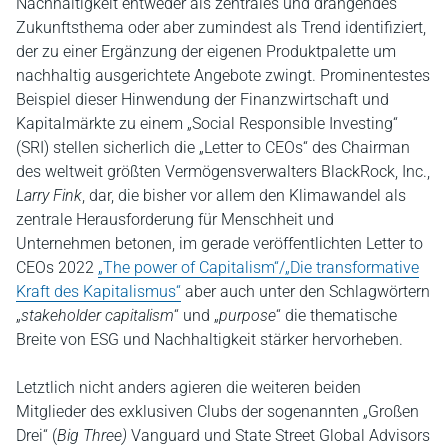
Nachhaltigkeit entweder als zentrales und drängendes
Zukunftsthema oder aber zumindest als Trend identifiziert,
der zu einer Ergänzung der eigenen Produktpalette um
nachhaltig ausgerichtete Angebote zwingt. Prominentestes
Beispiel dieser Hinwendung der Finanzwirtschaft und
Kapitalmärkte zu einem „Social Responsible Investing“
(SRI) stellen sicherlich die „Letter to CEOs“ des Chairman
des weltweit größten Vermögensverwalters BlackRock, Inc.,
Larry Fink
, dar, die bisher vor allem den Klimawandel als
zentrale Herausforderung für Menschheit und
Unternehmen betonen, im gerade veröffentlichten Letter to
CEOs 2022
„The power of Capitalism“/„Die transformative
Kraft des Kapitalismus“
aber auch unter den Schlagwörtern
„
stakeholder capitalism
“ und „
purpose
“ die thematische
Breite von ESG und Nachhaltigkeit stärker hervorheben.
Letztlich nicht anders agieren die weiteren beiden
Mitglieder des exklusiven Clubs der sogenannten „Großen
Drei“ (
Big Three)
Vanguard und State Street Global Advisors