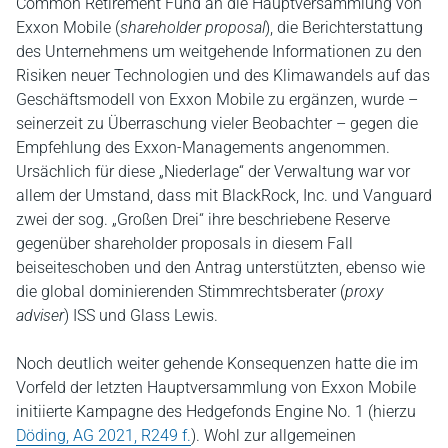
Common Retirement Fund an die Hauptversammlung von
Exxon Mobile (
shareholder proposal
), die Berichterstattung
des Unternehmens um weitgehende Informationen zu den
Risiken neuer Technologien und des Klimawandels auf das
Geschäftsmodell von Exxon Mobile zu ergänzen, wurde –
seinerzeit zu Überraschung vieler Beobachter – gegen die
Empfehlung des Exxon-Managements angenommen.
Ursächlich für diese „Niederlage“ der Verwaltung war vor
allem der Umstand, dass mit BlackRock, Inc. und Vanguard
zwei der sog. „Großen Drei“ ihre beschriebene Reserve
gegenüber shareholder proposals in diesem Fall
beiseiteschoben und den Antrag unterstützten, ebenso wie
die global dominierenden Stimmrechtsberater (
proxy
adviser
) ISS und Glass Lewis.
Noch deutlich weiter gehende Konsequenzen hatte die im
Vorfeld der letzten Hauptversammlung von Exxon Mobile
initiierte Kampagne des Hedgefonds Engine No. 1 (hierzu
Döding, AG 2021, R249 f.
). Wohl zur allgemeinen