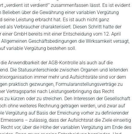
t „verdient ist verdient!“ zusammenfassen lässt. Es ist evident
 Belieben über die Gewährung einer variablen Vergütung
seine Leistung erbracht hat. Es ist auch nicht ganz
 als Verbraucher charakterisiert. Diesen Schritt hatte der
r einer GmbH bereits mit einer Entscheidung vom 12. April
in Allgemeinen Geschäftsbedingungen die Wirksamkeit versagt,
auf variable Vergütung bestehen soll.
 die Anwendbarkeit der AGB-Kontrolle als auch auf die
ffend. Die Statusunterschiede zwischen Organen und leitenden
atrixorganisation immer mehr und Aufsichtsräte sind vor dem
rungen praktisch gezwungen, Formularanstellungsverträge zu
iner Vertragspartei nach Leistungserbringung das Recht
s zu kürzen oder zu streichen. Den Interessen der Gesellschaft
och ohne weiteres Rechnung getragen werden, und zwar auf
ble Vergütung auf Basis der Erreichung vorher zu definierender
Ermessens – zulässig, dass der Aufsichtsrat die Ziele einseitig
as Recht vor, über die Höhe der variablen Vergütung am Ende des