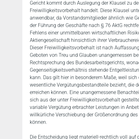
Gericht kommt durch Auslegung der Klausel zu d
Freiwilligkeitsvorbehalt handelt. Diese Klausel un
anwendbar, da Vorstandsmitglieder ähnlich wie Ge
der Führung der Geschäfte nach § 76 AktG rechtfer
Fehlens einer unmittelbaren wirtschaftlichen Risik
Aktiengesellschaft hinsichtlich ihrer Verbrauche
Dieser Freiwilligkeitsvorbehalt ist nach Auffassu
Geboten von Treu und Glauben unangemessen benac
Rechtsprechung des Bundesarbeitsgerichts, wonach
Gegenseitigkeitsverhältnis stehende Entgeltleistung
kann. Das gilt hier in besonderem Maße, weil sich 
wesentliche Vergütungsbestandteile bezieht, die 
erreichen können. Eine unangemessene Benachteil
sich aus der unter Freiwilligkeitsvorbehalt gestel
variable Vergütung erbrachter Leistungen in Anbet
willkürliche Verschiebung der Größenordnung des
können.
Die Entscheidung liegt materiell-rechtlich voll au