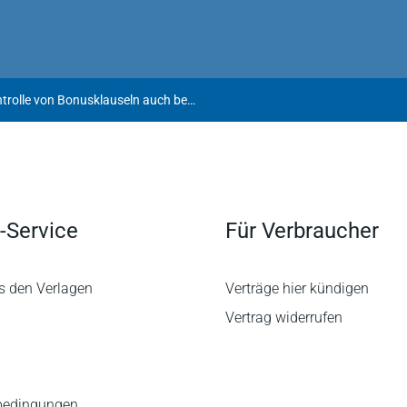
Verdient ist verdient! AGB-Kontrolle von Bonusklauseln auch bei Vorstandsmitgliedern - Zu OLG Frankfurt 18. April 2018 – 4 U 120/17
-Service
Für Verbraucher
s den Verlagen
Verträge hier kündigen
Vertrag widerrufen
bedingungen