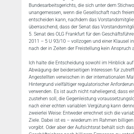
Bundesarbeitsgerichts, die sich unter dem Stichwor
unangemessen, wenn die Gesellschaft nach freiem
entscheiden kann, nachdem das Vorstandsmitglied 
überraschend, dass der Senat das Vorstandsmitglied
5. Senat des OLG Frankfurt für den Geschäftsführe
2011 – 5 U 93/10 – vollzogen und einer Klausel 
nach der in Zeiten der Freistellung kein Anspruch 
Ich halte die Entscheidung sowohl im Hinblick auf
Abwägung der beiderseitigen Interessen für zutre
Angestellten verwischen in der internationalen M
Hintergrund vielfältiger regulatorischer Anforde
verwenden. Es ist auch nicht naheliegend, dass e
zustehen soll, die Gegenleistung voraussetzungslo
nach einer echten variablen Vergütung kann denn
zweierlei Weise: Entweder errechnet sich die varia
Ziele. Dabei ist es – wiederum im Rahmen billigen 
vorgibt. Oder aber der Aufsichtsrat behält sich d