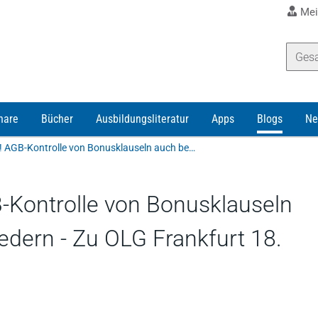
Mei
nare
Bücher
Ausbildungsliteratur
Apps
Blogs
Ne
Verdient ist verdient! AGB-Kontrolle von Bonusklauseln auch bei Vorstandsmitgliedern - Zu OLG Frankfurt 18. April 2018 – 4 U 120/17
GB-Kontrolle von Bonusklauseln
edern - Zu OLG Frankfurt 18.