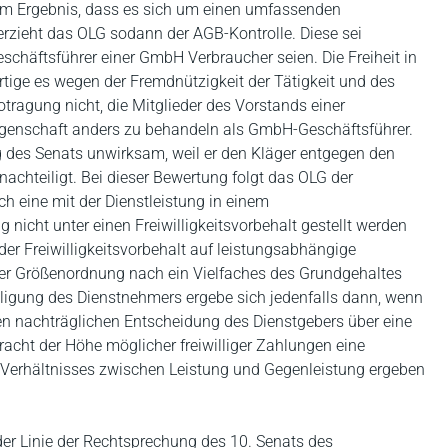
em Ergebnis, dass es sich um einen umfassenden
terzieht das OLG sodann der AGB-Kontrolle. Diese sei
schäftsführer einer GmbH Verbraucher seien. Die Freiheit in
tige es wegen der Fremdnützigkeit der Tätigkeit und des
otragung nicht, die Mitglieder des Vorstands einer
reigenschaft anders zu behandeln als GmbH-Geschäftsführer.
ng des Senats unwirksam, weil er den Kläger entgegen den
hteiligt. Bei dieser Bewertung folgt das OLG der
 eine mit der Dienstleistung in einem
 nicht unter einen Freiwilligkeitsvorbehalt gestellt werden
der Freiwilligkeitsvorbehalt auf leistungsabhängige
der Größenordnung nach ein Vielfaches des Grundgehaltes
igung des Dienstnehmers ergebe sich jedenfalls dann, wenn
lten nachträglichen Entscheidung des Dienstgebers über eine
racht der Höhe möglicher freiwilliger Zahlungen eine
 Verhältnisses zwischen Leistung und Gegenleistung ergeben
f der Linie der Rechtsprechung des 10. Senats des