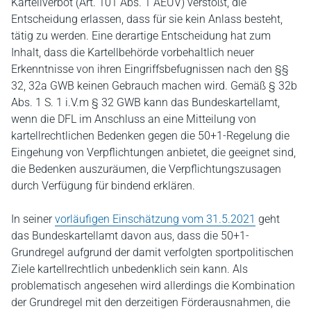
Kartellverbot (Art. 101 Abs. 1 AEUV) verstößt, die
Entscheidung erlassen, dass für sie kein Anlass besteht,
tätig zu werden. Eine derartige Entscheidung hat zum
Inhalt, dass die Kartellbehörde vorbehaltlich neuer
Erkenntnisse von ihren Eingriffsbefugnissen nach den §§
32, 32a GWB keinen Gebrauch machen wird. Gemäß § 32b
Abs. 1 S. 1 i.V.m § 32 GWB kann das Bundeskartellamt,
wenn die DFL im Anschluss an eine Mitteilung von
kartellrechtlichen Bedenken gegen die 50+1-Regelung die
Eingehung von Verpflichtungen anbietet, die geeignet sind,
die Bedenken auszuräumen, die Verpflichtungszusagen
durch Verfügung für bindend erklären.
In seiner
vorläufigen Einschätzung vom 31.5.2021
geht
das Bundeskartellamt davon aus, dass die 50+1-
Grundregel aufgrund der damit verfolgten sportpolitischen
Ziele kartellrechtlich unbedenklich sein kann. Als
problematisch angesehen wird allerdings die Kombination
der Grundregel mit den derzeitigen Förderausnahmen, die