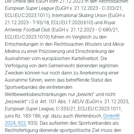
Die Urteile des EuGH vom 21.12.2023 in den Rechtssachen
European Super League
(EuGH v. 21.12.2023 - C-333/21,
ECLI:EU:C:2023:1011),
International Skating Union
(EuGH v.
21.12.2023 - T-93/18, ECLI:EU:T:2020:610) und
Royal
Antwerp Football Club
(EuGH v. 21.12.2023 - C-680/21,
ECLI:EU:C:2023:1010) führen im Vergleich zu den
Entscheidungen in den Rechtssachen
Wouters
und
Meca-
Medina
zu einer Präzisierung und Einschränkung der
Ausnahmen vom europäischen Kartellverbot. Die
Verfolgung von dem Gemeinwohl dienenden legitimen
Zwecken können nur noch dann zu Anerkennung einer
Ausnahme führen, wenn das betreffende Statut des
Sportverbandes die eintretenden
Wettbewerbsbeschränkungen nur „bewirkt“ und nicht
„bezweckt“ i.S.d. Art. 101 Abs. 1 AEUV (EuGH v. 21.12.2023,
European Super League
, C-333/21, ECLI:EU:C:2023:1011,
juris Rz. 183-186; vgl. dazu auch
Wertenbruch
,
GmbHR
2024, 922
, 933). Das aufseiten des Sportverbandes als
Rechtsfertigung dienende sportpolitische Ziel muss den