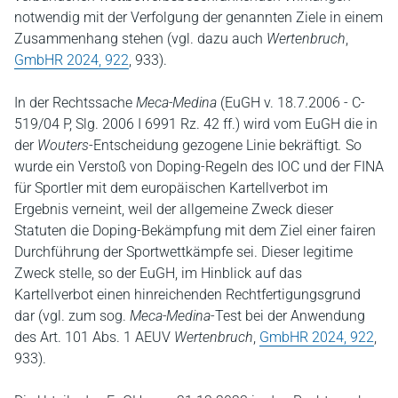
notwendig mit der Verfolgung der genannten Ziele in einem
Zusammenhang stehen (vgl. dazu auch
Wertenbruch
,
GmbHR 2024, 922
, 933).
In der Rechtssache
Meca-Medina
(EuGH v. 18.7.2006 - C-
519/04 P, Slg. 2006 I 6991 Rz. 42 ff.) wird vom EuGH die in
der
Wouters
-Entscheidung gezogene Linie bekräftigt
.
So
wurde ein Verstoß von Doping-Regeln des IOC und der FINA
für Sportler mit dem europäischen Kartellverbot im
Ergebnis verneint, weil der allgemeine Zweck dieser
Statuten die Doping-Bekämpfung mit dem Ziel einer fairen
Durchführung der Sportwettkämpfe sei. Dieser legitime
Zweck stelle, so der EuGH, im Hinblick auf das
Kartellverbot einen hinreichenden Rechtfertigungsgrund
dar (vgl. zum sog.
Meca-Medina
-Test bei der Anwendung
des Art. 101 Abs. 1 AEUV
Wertenbruch
,
GmbHR 2024, 922
,
933).