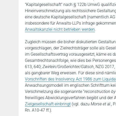
"Kapitalgesellschaft" nach § 122b UmwG qualifizi
Hineinverschmelzung als rechtssichere Gestaltungs
eine deutsche Kapitalgesellschaft (namentlich A
insbesondere für Anwalts-LLPs infrage gekommen
Anwaltskanzlei nicht betrieben werden
.
Zugleich müssen die bisher diskutierten Gestaltung
vorgeschlagen, der Zielrechtsträger solle als Gese
im Gesellschaftsvertrag vorausgesetzt, käme es d
Gesamtrechtsnachfolge, wie dies bei Personengesel
613, 640;
Zwirlein/Großerichter/Gätsch
, NZG 2017, 
als gangbarer Weg erweisen. Für diese sind nämlich
Vorschriften des Insolvency Act 1986 zum Liquida
Anwachsungsmodell im englischen Schrifttum kein
Verschmelzung die sogenannte "
reconstruction by 
freiwilliges Abwicklungsverfahren begibt und der
Zielgesellschaft einbringt
(vgl. dazu
Morse et al.
, 
Rn. A10-47 ff.).