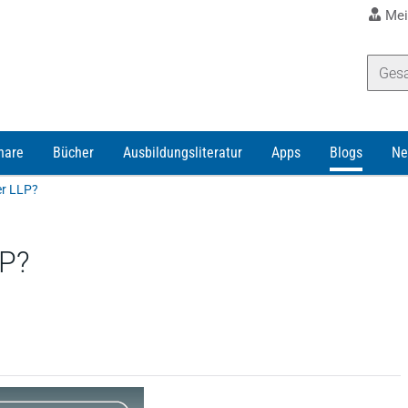
Mei
nare
Bücher
Ausbildungsliteratur
Apps
Blogs
Ne
er LLP?
LP?