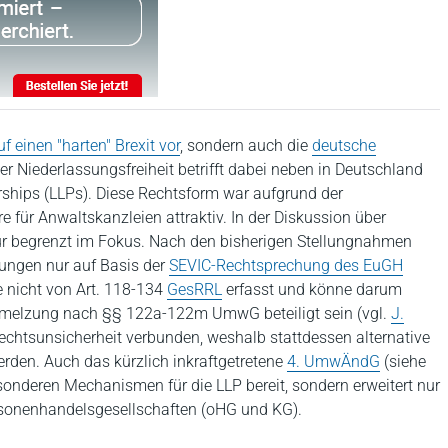
uf einen "harten" Brexit vor
, sondern auch die
deutsche
er Niederlassungsfreiheit betrifft dabei neben in Deutschland
rships (LLPs). Diese Rechtsform war aufgrund der
ür Anwaltskanzleien attraktiv. In der Diskussion über
r begrenzt im Fokus. Nach den bisherigen Stellungnahmen
ungen nur auf Basis der
SEVIC-Rechtsprechung des EuGH
e nicht von Art. 118-134
GesRRL
erfasst und könne darum
chmelzung nach §§ 122a-122m UmwG beteiligt sein (vgl.
J.
 Rechtsunsicherheit verbunden, weshalb stattdessen alternative
den. Auch das kürzlich inkraftgetretene
4. UmwÄndG
(siehe
esonderen Mechanismen für die LLP bereit, sondern erweitert nur
rsonenhandelsgesellschaften (oHG und KG).