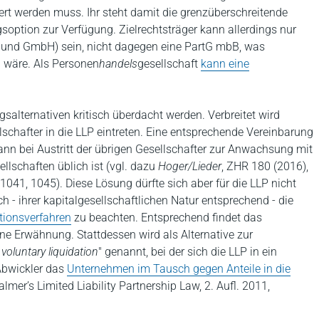
ert werden muss. Ihr steht damit die grenzüberschreitende
option zur Verfügung. Zielrechtsträger kann allerdings nur
G und GmbH) sein, nicht dagegen eine PartG mbB, was
 wäre. Als Personen
handels
gesellschaft
kann eine
salternativen kritisch überdacht werden. Verbreitet wird
llschafter in die LLP eintreten. Eine entsprechende Vereinbarung
ann bei Austritt der übrigen Gesellschafter zur Anwachsung mit
lschaften üblich ist (vgl. dazu
Hoger/Lieder
, ZHR 180 (2016),
1041, 1045). Diese Lösung dürfte sich aber für die LLP nicht
 - ihrer kapitalgesellschaftlichen Natur entsprechend - die
tionsverfahren
zu beachten. Entsprechend findet das
e Erwähnung. Stattdessen wird als Alternative zur
voluntary liquidation
" genannt, bei der sich die LLP in ein
 Abwickler das
Unternehmen im Tausch gegen Anteile in die
Palmer’s Limited Liability Partnership Law, 2. Aufl. 2011,