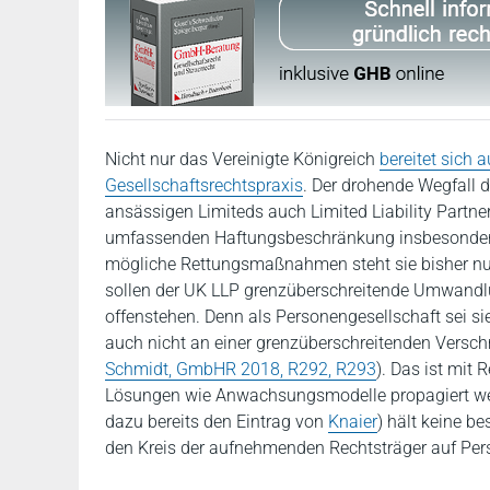
Nicht nur das Vereinigte Königreich
bereitet sich a
Gesellschaftsrechtspraxis
. Der drohende Wegfall d
ansässigen Limiteds auch Limited Liability Partne
umfassenden Haftungsbeschränkung insbesondere f
mögliche Rettungsmaßnahmen steht sie bisher nu
sollen der UK LLP grenzüberschreitende Umwandl
offenstehen. Denn als Personengesellschaft sei si
auch nicht an einer grenzüberschreitenden Vers
Schmidt, GmbHR 2018, R292, R293
). Das ist mit
Lösungen wie Anwachsungsmodelle propagiert wer
dazu bereits den Eintrag von
Knaier
) hält keine b
den Kreis der aufnehmenden Rechtsträger auf Pe