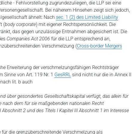
iche - Fehlvorstellung zugrundezuliegen, die LLP sei eine
 Personengesellschaft. Bei näherem Hinsehen zeigt sich jedoch,
talgesellschaft ähnelt: Nach
sec. 1 (2) des Limited Liability
t (
body corporate
) mit eigener Rechtspersönlichkeit. Die
änkt, das gegen unzulässige Entnahmen abgesichert ist. Die
des
Companies Act 2006
für die LLP entsprechend an,
nzüberschreitenden Verschmelzung (
Cross-border Mergers
solche Erweiterung der verschmelzungsfähigen Rechtsträger
im Sinne von Art. 119 Nr. 1
GesRRL
sind nicht nur die in Annex II
nach lit. b auch
und über gesondertes Gesellschaftskapital verfügt, das allein für
 die nach dem für sie maßgebenden nationalen Recht
Abschnitt 2 und des Titels I Kapitel III Abschnitt 1 im Interesse
e für die grenzüberschreitende Verschmelzung als