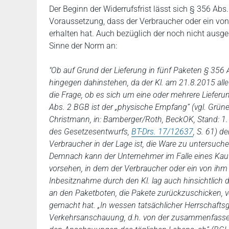
Der Beginn der Widerrufsfrist lässt sich § 356 Ab
Voraussetzung, dass der Verbraucher oder ein von i
erhalten hat. Auch bezüglich der noch nicht ausg
Sinne der Norm an:
"Ob auf Grund der Lieferung in fünf Paketen § 356 A
hingegen dahinstehen, da der Kl. am 21.8.2015 alle
die Frage, ob es sich um eine oder mehrere Lieferun
Abs. 2 BGB ist der „physische Empfang” (vgl. Grünebe
Christmann, in: Bamberger/Roth, BeckOK, Stand: 1.1
des Gesetzesentwurfs,
BT-Drs. 17/12637
, S. 61) d
Verbraucher in der Lage ist, die Ware zu untersuchen 
Demnach kann der Unternehmer im Falle eines Kaufv
vorsehen, in dem der Verbraucher oder ein von ihm 
Inbesitznahme durch den Kl. lag auch hinsichtlich 
an den Paketboten, die Pakete zurückzuschicken, v
gemacht hat. „In wessen tatsächlicher Herrschaftsg
Verkehrsanschauung, d.h. von der zusammenfassen