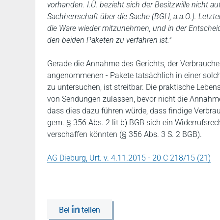
vorhanden. I.Ü. bezieht sich der Besitzwille nicht 
Sachherrschaft über die Sache (BGH, a.a.O.). Letzte
die Ware wieder mitzunehmen, und in der Entscheid
den beiden Paketen zu verfahren ist."
Gerade die Annahme des Gerichts, der Verbraucher h
angenommenen - Pakete tatsächlich in einer solch
zu untersuchen, ist streitbar. Die praktische Leben
von Sendungen zulassen, bevor nicht die Annahme d
dass dies dazu führen würde, dass findige Verbr
gem. § 356 Abs. 2 lit b) BGB sich ein Widerrufsr
verschaffen könnten (§ 356 Abs. 3 S. 2 BGB).
AG Dieburg, Urt. v. 4.11.2015 - 20 C 218/15 (21)
Bei
teilen