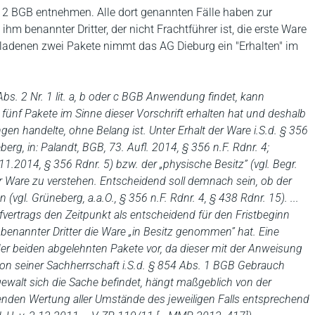
s. 2 BGB entnehmen. Alle dort genannten Fälle haben zur
hm benannter Dritter, der nicht Frachtführer ist, die erste Ware
eladenen zwei Pakete nimmt das AG Dieburg ein "Erhalten" im
bs. 2 Nr. 1 lit. a, b oder c BGB Anwendung findet, kann
 fünf Pakete im Sinne dieser Vorschrift erhalten hat und deshalb
gen handelte, ohne Belang ist. Unter Erhalt der Ware i.S.d. § 356
rg, in: Palandt, BGB, 73. Aufl. 2014, § 356 n.F. Rdnr. 4;
1.2014, § 356 Rdnr. 5) bzw. der „physische Besitz” (vgl. Begr.
er Ware zu verstehen. Entscheidend soll demnach sein, ob der
(vgl. Grüneberg, a.a.O., § 356 n.F. Rdnr. 4, § 438 Rdnr. 15). ...
ertrags den Zeitpunkt als entscheidend für den Fristbeginn
benannter Dritter die Ware „in Besitz genommen” hat.
Eine
der beiden abgelehnten Pakete vor, da dieser mit der Anweisung
on seiner Sachherrschaft i.S.d. § 854 Abs. 1 BGB Gebrauch
ewalt sich die Sache befindet, hängt maßgeblich von der
den Wertung aller Umstände des jeweiligen Falls entsprechend