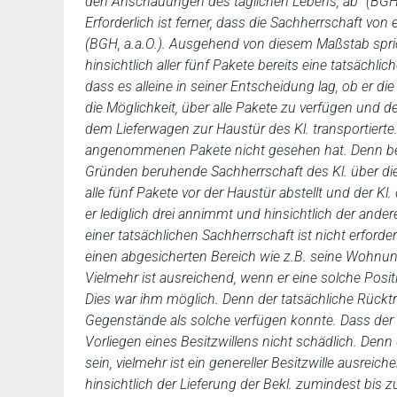
den Anschauungen des täglichen Lebens, ab” (BGH,
Erforderlich ist ferner, dass die Sachherrschaft vo
(BGH, a.a.O.). Ausgehend von diesem Maßstab sprich
hinsichtlich aller fünf Pakete bereits eine tatsächl
dass es alleine in seiner Entscheidung lag, ob er d
die Möglichkeit, über alle Pakete zu verfügen und d
dem Lieferwagen zur Haustür des Kl. transportierte.
angenommenen Pakete nicht gesehen hat. Denn bei 
Gründen beruhende Sachherrschaft des Kl. über die
alle fünf Pakete vor der Haustür abstellt und der Kl
er lediglich drei annimmt und hinsichtlich der ande
einer tatsächlichen Sachherrschaft ist nicht erforder
einen abgesicherten Bereich wie z.B. seine Wohnung
Vielmehr ist ausreichend, wenn er eine solche Positi
Dies war ihm möglich. Denn der tatsächliche Rücktr
Gegenstände als solche verfügen konnte.
Dass der 
Vorliegen eines Besitzwillens nicht schädlich. De
sein, vielmehr ist ein genereller Besitzwille ausrei
hinsichtlich der Lieferung der Bekl. zumindest bis 