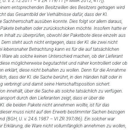
 U. v. 2.12.2011 – V ZR 119/11 [= MMR 2012, 417]).
n einem entsprechenden Besitzwillen des Besitzers getragen wird
t das Gesamtbild der Verhältnisse dafür, dass der Kl.
iche Sachherrschaft ausüben konnte. Dies folgt vor allem daraus,
ie Pakete behalten oder zurückschicken möchte. Insofern hatte er
en Inhalt zu überprüfen, obwohl der Paketbote diese einzeln aus
 Dem steht auch nicht entgegen, dass der Kl. die zwei nicht
lebensnaher Betrachtung kann es für die auf tatsächlichen
 Ware als solche keinen Unterschied machen, ob der Lieferant
. diese möglicherweise begutachtet und näher kontrolliert oder ob
ren erklärt, diese nicht behalten zu wollen. Denn für die Annahme
lich, dass der Kl. die Sache berührt, in den Händen hält oder in
 verbringt und damit seine Herrschaftsposition sichert.
on innehält, über die Sache als solche tatsächlich zu verfügen.
ansport durch den Lieferanten zeigt, dass er über die
Kl. die beiden Pakete nicht annehmen wollte, ist für das
nn dieser muss nicht auf den Erwerb bestimmter Sachen bezogen
chend (BGH, U. v. 24.6.1987 – VI ZR 397/86). Ein solcher war
zur Erklärung, die Ware nicht vollumfänglich annehmen zu wollen,