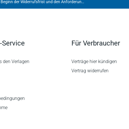
AG Dieburg zum Beginn der Widerrufsfrist und den Anforderungen an die Erklärung des Widerrufs im Fernabsatz
-Service
Für Verbraucher
s den Verlagen
Verträge hier kündigen
Vertrag widerrufen
bedingungen
ahme