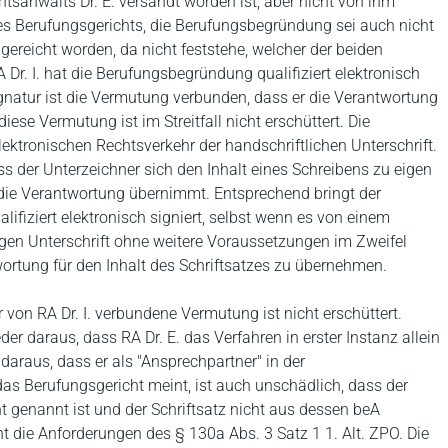
anwalts Dr. E. versandt worden ist, aber nicht von ihm
 des Berufungsgerichts, die Berufungsbegründung sei auch nicht
gereicht worden, da nicht feststehe, welcher der beiden
r. I. hat die Berufungsbegründung qualifiziert elektronisch
 Signatur ist die Vermutung verbunden, dass er die Verantwortung
se Vermutung ist im Streitfall nicht erschüttert. Die
elektronischen Rechtsverkehr der handschriftlichen Unterschrift.
ss der Unterzeichner sich den Inhalt eines Schreibens zu eigen
die Verantwortung übernimmt. Entsprechend bringt der
ifiziert elektronisch signiert, selbst wenn es von einem
igen Unterschrift ohne weitere Voraussetzungen im Zweifel
rtung für den Inhalt des Schriftsatzes zu übernehmen.
r von RA Dr. I. verbundene Vermutung ist nicht erschüttert.
 daraus, dass RA Dr. E. das Verfahren in erster Instanz allein
daraus, dass er als "Ansprechpartner" in der
s Berufungsgericht meint, ist auch unschädlich, dass der
t genannt ist und der Schriftsatz nicht aus dessen beA
t die Anforderungen des § 130a Abs. 3 Satz 1 1. Alt. ZPO. Die