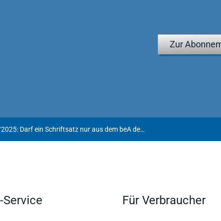
Zur Abonnem
Anwaltsblog 18/2025: Darf ein Schriftsatz nur aus dem beA desjenigen Rechtsanwalts, der den Schriftsatz qualifiziert elektronisch signiert hat, dem Gericht übermittelt werden?
-Service
Für Verbraucher