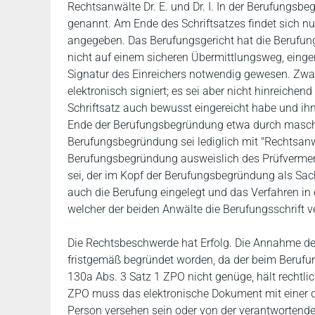
Rechtsanwälte Dr. E. und Dr. I. In der Berufungsbe
genannt. Am Ende des Schriftsatzes findet sich nu
angegeben. Das Berufungsgericht hat die Berufung 
nicht auf einem sicheren Übermittlungsweg, einger
Signatur des Einreichers notwendig gewesen. Zwar h
elektronisch signiert; es sei aber nicht hinreichen
Schriftsatz auch bewusst eingereicht habe und ih
Ende der Berufungsbegründung etwa durch maschi
Berufungsbegründung sei lediglich mit "Rechtsanw
Berufungsbegründung ausweislich des Prüfvermer
sei, der im Kopf der Berufungsbegründung als Sach
auch die Berufung eingelegt und das Verfahren in er
welcher der beiden Anwälte die Berufungsschrift v
Die Rechtsbeschwerde hat Erfolg. Die Annahme des
fristgemäß begründet worden, da der beim Berufu
130a Abs. 3 Satz 1 ZPO nicht genüge, hält rechtl
ZPO muss das elektronische Dokument mit einer qu
Person versehen sein oder von der verantwortend