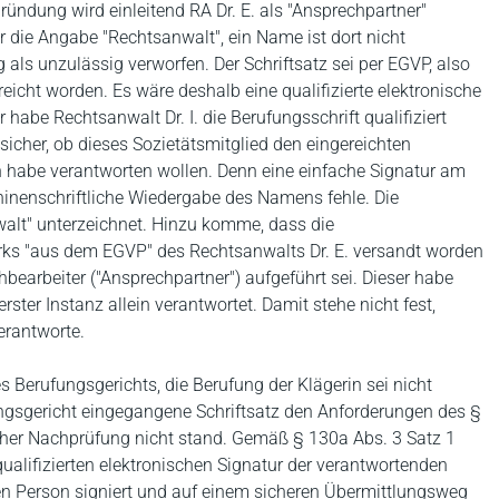
gründung wird einleitend RA Dr. E. als "Ansprechpartner"
r die Angabe "Rechtsanwalt", ein Name ist dort nicht
als unzulässig verworfen. Der Schriftsatz sei per EGVP, also
eicht worden. Es wäre deshalb eine qualifizierte elektronische
abe Rechtsanwalt Dr. I. die Berufungsschrift qualifiziert
d sicher, ob dieses Sozietätsmitglied den eingereichten
n habe verantworten wollen. Denn eine einfache Signatur am
nenschriftliche Wiedergabe des Namens fehle. Die
alt" unterzeichnet. Hinzu komme, dass die
ks "aus dem EGVP" des Rechtsanwalts Dr. E. versandt worden
bearbeiter ("Ansprechpartner") aufgeführt sei. Dieser habe
ster Instanz allein verantwortet. Damit stehe nicht fest,
erantworte.
 Berufungsgerichts, die Berufung der Klägerin sei nicht
ngsgericht eingegangene Schriftsatz den Anforderungen des §
icher Nachprüfung nicht stand. Gemäß § 130a Abs. 3 Satz 1
alifizierten elektronischen Signatur der verantwortenden
en Person signiert und auf einem sicheren Übermittlungsweg