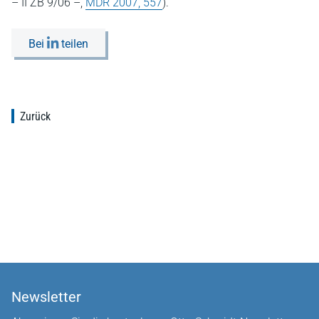
– II ZB 9/06 –,
MDR 2007, 557
).
Bei
teilen
Zurück
Newsletter