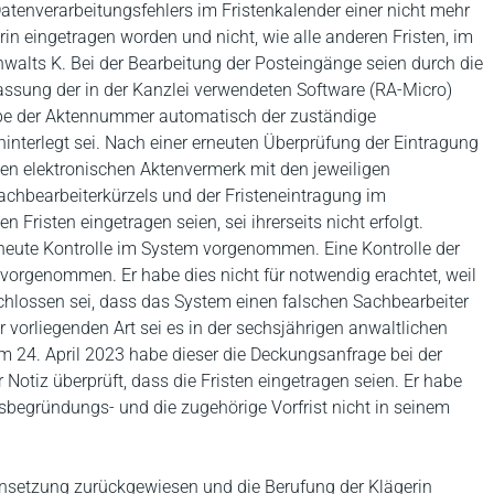
Datenverarbeitungsfehlers im Fristenkalender einer nicht mehr
erin eingetragen worden und nicht, wie alle anderen Fristen, im
alts K. Bei der Bearbeitung der Posteingänge seien durch die
fassung der in der Kanzlei verwendeten Software (RA-Micro)
abe der Aktennummer automatisch der zuständige
interlegt sei. Nach einer erneuten Überprüfung der Eintragung
inen elektronischen Aktenvermerk mit den jeweiligen
achbearbeiterkürzels und der Fristeneintragung im
 Fristen eingetragen seien, sei ihrerseits nicht erfolgt.
erneute Kontrolle im System vorgenommen. Eine Kontrolle der
 vorgenommen. Er habe dies nicht für notwendig erachtet, weil
hlossen sei, dass das System einen falschen Sachbearbeiter
 vorliegenden Art sei es in der sechsjährigen anwaltlichen
 24. April 2023 habe dieser die Deckungsanfrage bei der
Notiz überprüft, dass die Fristen eingetragen seien. Er habe
begründungs- und die zugehörige Vorfrist nicht in seinem
insetzung zurückgewiesen und die Berufung der Klägerin