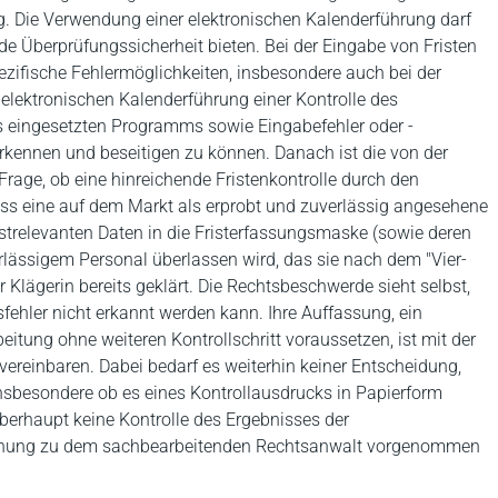
g. Die Verwendung einer elektronischen Kalenderführung darf
e Überprüfungssicherheit bieten. Bei der Eingabe von Fristen
ezifische Fehlermöglichkeiten, insbesondere auch bei der
 elektronischen Kalenderführung einer Kontrolle des
s eingesetzten Programms sowie Eingabefehler oder -
kennen und beseitigen zu können. Danach ist die von der
age, ob eine hinreichende Fristenkontrolle durch den
dass eine auf dem Markt als erprobt und zuverlässig angesehene
istrelevanten Daten in die Fristerfassungsmaske (sowie deren
lässigem Personal überlassen wird, das sie nach dem "Vier-
Klägerin bereits geklärt. Die Rechtsbeschwerde sieht selbst,
fehler nicht erkannt werden kann. Ihre Auffassung, ein
eitung ohne weiteren Kontrollschritt voraussetzen, ist mit der
ereinbaren. Dabei bedarf es weiterhin keiner Entscheidung,
 insbesondere ob es eines Kontrollausdrucks in Papierform
überhaupt keine Kontrolle des Ergebnisses der
ordnung zu dem sachbearbeitenden Rechtsanwalt vorgenommen