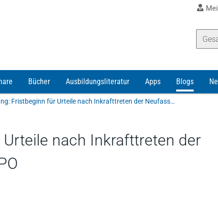
Mei
nare
Bücher
Ausbildungsliteratur
Apps
Blogs
Ne
Berufung: Fristbeginn für Urteile nach Inkrafttreten der Neufassung des § 317 ZPO
 Urteile nach Inkrafttreten der
ZPO