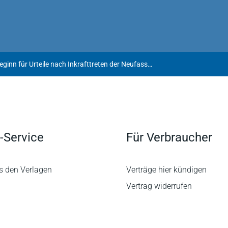
Berufung: Fristbeginn für Urteile nach Inkrafttreten der Neufassung des § 317 ZPO
-Service
Für Verbraucher
s den Verlagen
Verträge hier kündigen
Vertrag widerrufen