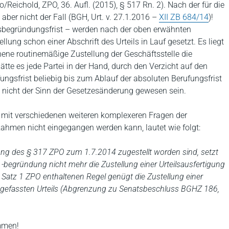
/Reichold, ZPO, 36. Aufl. (2015), § 517 Rn. 2). Nach der für die
ber nicht der Fall (BGH, Urt. v. 27.1.2016 –
XII ZB 684/14
)!
gsbegründungsfrist – werden nach der oben erwähnten
lung schon einer Abschrift des Urteils in Lauf gesetzt. Es liegt
hene routinemäßige Zustellung der Geschäftsstelle die
ätte es jede Partei in der Hand, durch den Verzicht auf den
fungsfrist beliebig bis zum Ablauf der absoluten Berufungsfrist
 nicht der Sinn der Gesetzesänderung gewesen sein.
n mit verschiedenen weiteren komplexeren Fragen der
Rahmen nicht eingegangen werden kann, lautet wie folgt:
ssung des § 317 ZPO zum 1.7.2014 zugestellt worden sind, setzt
-begründung nicht mehr die Zustellung einer Urteilsausfertigung
Satz 1 ZPO enthaltenen Regel genügt die Zustellung einer
 abgefassten Urteils (Abgrenzung zu Senatsbeschluss BGHZ 186,
mmen!