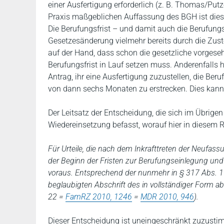
einer Ausfertigung erforderlich (z. B. Thomas/Putzo
Praxis maßgeblichen Auffassung des BGH ist dies a
Die Berufungsfrist – und damit auch die Berufun
Gesetzesänderung vielmehr bereits durch die Zustel
auf der Hand, dass schon die gesetzliche vorgese
Berufungsfrist in Lauf setzen muss. Anderenfalls h
Antrag, ihr eine Ausfertigung zuzustellen, die Beru
von dann sechs Monaten zu erstrecken. Dies kann
Der Leitsatz der Entscheidung, die sich im Übrige
Wiedereinsetzung befasst, worauf hier in diesem 
Für Urteile, die nach dem Inkrafttreten der Neufa
der Beginn der Fristen zur Berufungseinlegung und 
voraus. Entsprechend der nunmehr in § 317 Abs. 1 
beglaubigten Abschrift des in vollständiger Form
22 =
FamRZ 2010, 1246
=
MDR 2010, 946
).
Dieser Entscheidung ist uneingeschränkt zuzusti