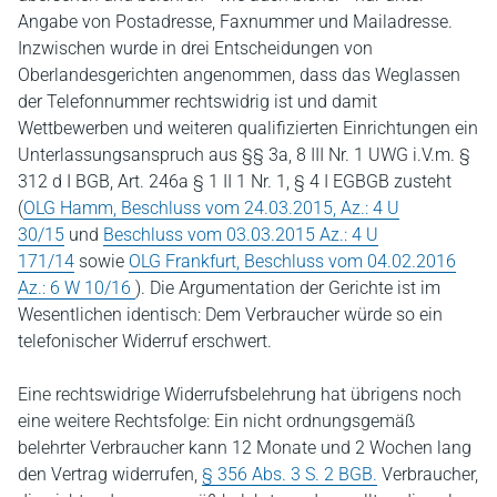
Angabe von Postadresse, Faxnummer und Mailadresse.
Inzwischen wurde in drei Entscheidungen von
Oberlandesgerichten angenommen, dass das Weglassen
der Telefonnummer rechtswidrig ist und damit
Wettbewerben und weiteren qualifizierten Einrichtungen ein
Unterlassungsanspruch aus §§ 3a, 8 III Nr. 1 UWG i.V.m. §
312 d I BGB, Art. 246a § 1 II 1 Nr. 1, § 4 I EGBGB zusteht
(
OLG Hamm, Beschluss vom 24.03.2015, Az.: 4 U
30/15
und
Beschluss vom 03.03.2015 Az.: 4 U
171/14
sowie
OLG Frankfurt, Beschluss vom 04.02.2016
Az.: 6 W 10/16
). Die Argumentation der Gerichte ist im
Wesentlichen identisch: Dem Verbraucher würde so ein
telefonischer Widerruf erschwert.
Eine rechtswidrige Widerrufsbelehrung hat übrigens noch
eine weitere Rechtsfolge: Ein nicht ordnungsgemäß
belehrter Verbraucher kann 12 Monate und 2 Wochen lang
den Vertrag widerrufen,
§ 356 Abs. 3 S. 2 BGB.
Verbraucher,