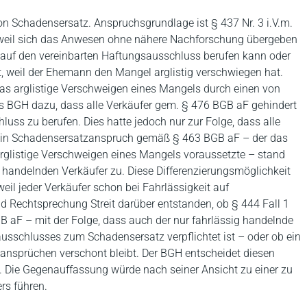
on Schadensersatz. Anspruchsgrundlage ist § 437 Nr. 3 i.V.m.
, weil sich das Anwesen ohne nähere Nachforschung übergeben
au auf den vereinbarten Haftungsausschluss berufen kann oder
t, weil der Ehemann den Mangel arglistig verschwiegen hat.
as arglistige Verschweigen eines Mangels durch einen von
 BGH dazu, dass alle Verkäufer gem. § 476 BGB aF gehindert
luss zu berufen. Dies hatte jedoch nur zur Folge, dass alle
Ein Schadensersatzanspruch gemäß § 463 BGB aF – der das
arglistige Verschweigen eines Mangels voraussetzte – stand
handelnden Verkäufer zu. Diese Differenzierungsmöglichkeit
weil jeder Verkäufer schon bei Fahrlässigkeit auf
nd Rechtsprechung Streit darüber entstanden, ob § 444 Fall 1
B aF – mit der Folge, dass auch der nur fahrlässig handelnde
ausschlusses zum Schadensersatz verpflichtet ist – oder ob ein
ansprüchen verschont bleibt. Der BGH entscheidet diesen
. Die Gegenauffassung würde nach seiner Ansicht zu einer zu
rs führen.