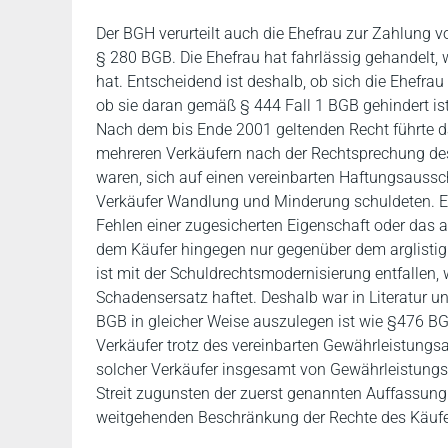
Der BGH verurteilt auch die Ehefrau zur Zahlung v
§ 280 BGB. Die Ehefrau hat fahrlässig gehandelt
hat. Entscheidend ist deshalb, ob sich die Ehefr
ob sie daran gemäß § 444 Fall 1 BGB gehindert is
Nach dem bis Ende 2001 geltenden Recht führte d
mehreren Verkäufern nach der Rechtsprechung des
waren, sich auf einen vereinbarten Haftungsaussch
Verkäufer Wandlung und Minderung schuldeten. 
Fehlen einer zugesicherten Eigenschaft oder das 
dem Käufer hingegen nur gegenüber dem arglistig 
ist mit der Schuldrechtsmodernisierung entfallen, 
Schadensersatz haftet. Deshalb war in Literatur u
BGB in gleicher Weise auszulegen ist wie §476 BG
Verkäufer trotz des vereinbarten Gewährleistungs
solcher Verkäufer insgesamt von Gewährleistungs
Streit zugunsten der zuerst genannten Auffassung
weitgehenden Beschränkung der Rechte des Käufe