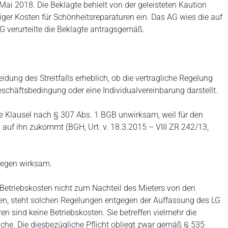
ai 2018. Die Beklagte behielt von der geleisteten Kaution
iger Kosten für Schönheitsreparaturen ein. Das AG wies die auf
G verurteilte die Beklagte antragsgemäß.
idung des Streitfalls erheblich, ob die vertragliche Regelung
eschäftsbedingung oder eine Individualvereinbarung darstellt.
e Klausel nach § 307 Abs. 1 BGB unwirksam, weil für den
 auf ihn zukommt (BGH, Urt. v. 18.3.2015 – VIII ZR 242/13,
ngegen wirksam.
etriebskosten nicht zum Nachteil des Mieters von den
en, steht solchen Regelungen entgegen der Auffassung des LG
en sind keine Betriebskosten. Sie betreffen vielmehr die
che. Die diesbezügliche Pflicht obliegt zwar gemäß § 535