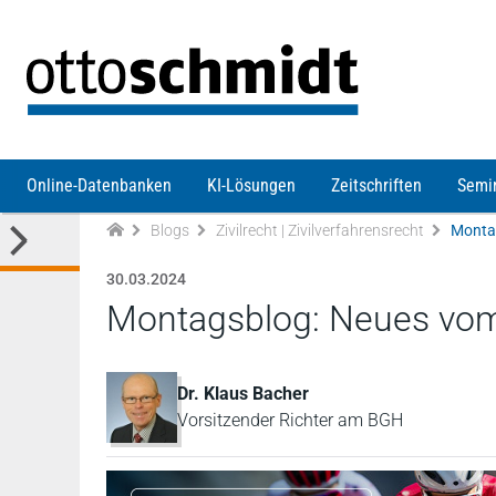
Direkt zum Inhalt
Online-Datenbanken
KI-Lösungen
Zeitschriften
Semi
Blogs
Zivilrecht | Zivilverfahrensrecht
Monta
30.03.2024
Montagsblog: Neues vo
Dr. Klaus Bacher
Vorsitzender Richter am BGH