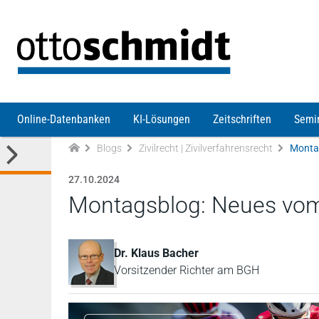
Direkt zum Inhalt
Online-Datenbanken
KI-Lösungen
Zeitschriften
Semi
Blogs
Zivilrecht | Zivilverfahrensrecht
Monta
27.10.2024
Montagsblog: Neues vo
Dr. Klaus Bacher
Vorsitzender Richter am BGH