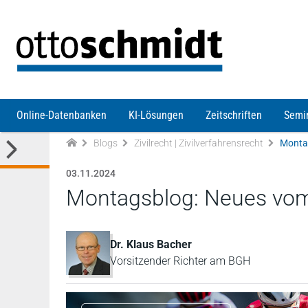
Direkt zum Inhalt
Online-Datenbanken
KI-Lösungen
Zeitschriften
Semi
Blogs
Zivilrecht | Zivilverfahrensrecht
Monta
03.11.2024
Montagsblog: Neues vo
Dr. Klaus Bacher
Vorsitzender Richter am BGH