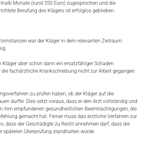
einhalb Monate (rund 350 Euro) zugesprochen und die
htete Berufung des Klägers ist erfolglos geblieben.
Vorinstanzen war der Kläger in dem relevanten Zeitraum
ig.
m Kläger aber schon dann ein ersatzfähiger Schaden
 die fachärztliche Krankschreibung nicht zur Arbeit gegangen
ngsverfahren zu prüfen haben, ob der Kläger auf die
uen durfte. Dies setzt voraus, dass er den Arzt vollständig und
 von ihm empfundenen gesundheitlichen Beeinträchtigungen, die
pfehlung gemacht hat. Ferner muss das ärztliche Verfahren zur
sein, dass der Geschädigte zu Recht annehmen darf, dass die
iner späteren Überprüfung standhalten würde.