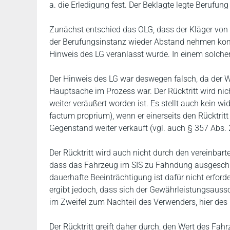
a. die Erledigung fest. Der Beklagte legte Berufun
Zunächst entschied das OLG, dass der Kläger von d
der Berufungsinstanz wieder Abstand nehmen konn
Hinweis des LG veranlasst wurde. In einem solche
Der Hinweis des LG war deswegen falsch, da der We
Hauptsache im Prozess war. Der Rücktritt wird n
weiter veräußert worden ist. Es stellt auch kein w
factum proprium), wenn er einerseits den Rücktri
Gegenstand weiter verkauft (vgl. auch § 357 Abs. 
Der Rücktritt wird auch nicht durch den vereinba
dass das Fahrzeug im SIS zu Fahndung ausgeschrie
dauerhafte Beeinträchtigung ist dafür nicht erford
ergibt jedoch, dass sich der Gewährleistungsauss
im Zweifel zum Nachteil des Verwenders, hier des 
Der Rücktritt greift daher durch, den Wert des Fa