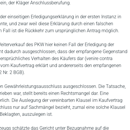
g ein, der Kläger Anschlussberufung.
er einseitigen Erledigungserklärung in der ersten Instanz in
te, und zwar weil diese Erklärung durch einen falschen
n Fall ist die Rückkehr zum ursprünglichen Antrag möglich.
iterverkauf des PKW hier keinen Fall der Erledigung der
icht dadurch ausgeschlossen, dass der empfangene Gegenstand
idersprüchliches Verhalten des Käufers dar (venire contra
tt vom Kaufvertrag erklärt und andererseits den empfangenen
2 Nr. 2 BGB).
rten Gewährleistungsausschluss ausgeschlossen. Die Tatsache,
ben war, stellt bereits einen Rechtsmangel dar. Eine
erlich. Die Auslegung der vereinbarten Klausel im Kaufvertrag
chluss nur auf Sachmängel bezieht, zumal eine solche Klausel
Beklagten, auszulegen ist.
hrzeugs schätzte das Gericht unter Bezugnahme auf die