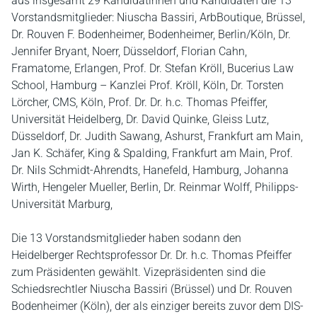
aus insgesamt 29 Kandidatinnen und Kandidaten die 13
Vorstandsmitglieder: Niuscha Bassiri, ArbBoutique, Brüssel,
Dr. Rouven F. Bodenheimer, Bodenheimer, Berlin/Köln, Dr.
Jennifer Bryant, Noerr, Düsseldorf, Florian Cahn,
Framatome, Erlangen, Prof. Dr. Stefan Kröll, Bucerius Law
School, Hamburg – Kanzlei Prof. Kröll, Köln, Dr. Torsten
Lörcher, CMS, Köln, Prof. Dr. Dr. h.c. Thomas Pfeiffer,
Universität Heidelberg, Dr. David Quinke, Gleiss Lutz,
Düsseldorf, Dr. Judith Sawang, Ashurst, Frankfurt am Main,
Jan K. Schäfer, King & Spalding, Frankfurt am Main, Prof.
Dr. Nils Schmidt-Ahrendts, Hanefeld, Hamburg, Johanna
Wirth, Hengeler Mueller, Berlin, Dr. Reinmar Wolff, Philipps-
Universität Marburg,
Die 13 Vorstandsmitglieder haben sodann den
Heidelberger Rechtsprofessor Dr. Dr. h.c. Thomas Pfeiffer
zum Präsidenten gewählt. Vizepräsidenten sind die
Schiedsrechtler Niuscha Bassiri (Brüssel) und Dr. Rouven
Bodenheimer (Köln), der als einziger bereits zuvor dem DIS-