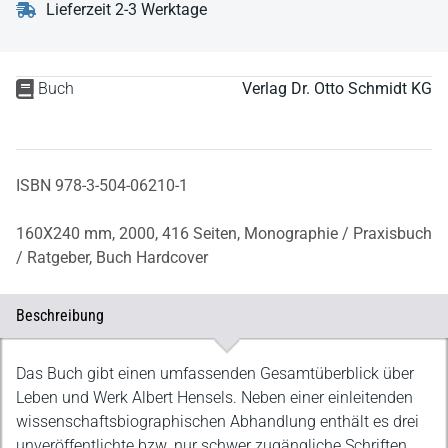
Lieferzeit 2-3 Werktage
Buch
Verlag Dr. Otto Schmidt KG
ISBN 978-3-504-06210-1
160X240 mm,
2000,
416 Seiten,
Monographie / Praxisbuch
/ Ratgeber,
Buch Hardcover
Beschreibung
Beschreibung
Das Buch gibt einen umfassenden Gesamtüberblick über
Leben und Werk Albert Hensels. Neben einer einleitenden
wissenschaftsbiographischen Abhandlung enthält es drei
unveröffentlichte bzw. nur schwer zugängliche Schriften