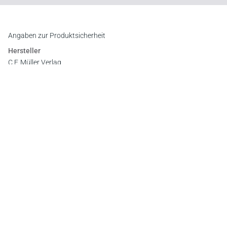
Downloads
Inhaltsverzeichnis
Leseprobe
Leseprobe
Angaben zur Produktsicherheit
Hersteller
C.F. Müller Verlag
Waldhofer Straße 100, 69123 Heidelberg
E-Mail:
info@cfmueller.de
Newsletter
Abonnieren Sie die kostenlosen Otto-Schmidt-Newsletter
und bleiben Sie über aktuelle Rechtsprechung,
Gesetzgebung und Produktneuheiten informiert!