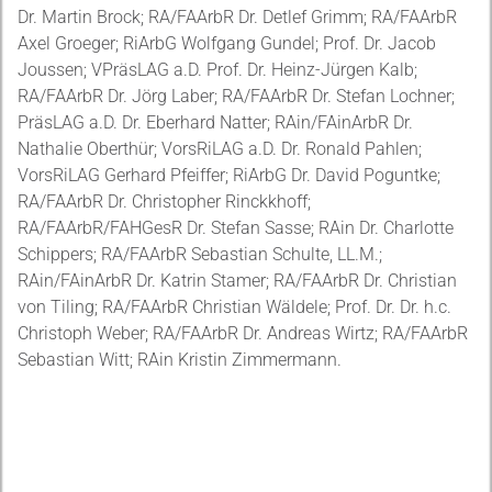
Dr. Martin Brock; RA/FAArbR Dr. Detlef Grimm; RA/FAArbR
Axel Groeger; RiArbG Wolfgang Gundel; Prof. Dr. Jacob
Joussen; VPräsLAG a.D. Prof. Dr. Heinz-Jürgen Kalb;
RA/FAArbR Dr. Jörg Laber; RA/FAArbR Dr. Stefan Lochner;
PräsLAG a.D. Dr. Eberhard Natter; RAin/FAinArbR Dr.
Nathalie Oberthür; VorsRiLAG a.D. Dr. Ronald Pahlen;
VorsRiLAG Gerhard Pfeiffer; RiArbG Dr. David Poguntke;
RA/FAArbR Dr. Christopher Rinckkhoff;
RA/FAArbR/FAHGesR Dr. Stefan Sasse; RAin Dr. Charlotte
Schippers; RA/FAArbR Sebastian Schulte, LL.M.;
RAin/FAinArbR Dr. Katrin Stamer; RA/FAArbR Dr. Christian
von Tiling; RA/FAArbR Christian Wäldele; Prof. Dr. Dr. h.c.
Christoph Weber; RA/FAArbR Dr. Andreas Wirtz; RA/FAArbR
Sebastian Witt; RAin Kristin Zimmermann.