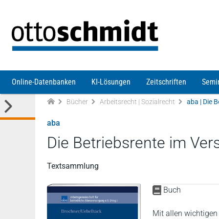
Direkt zum Inhalt
Online-Datenbanken
KI-Lösungen
Zeitschriften
Semi
Bücher
Arbeitsrecht | Sozialrecht
aba | Die 
aba
Die Betriebsrente im Ve
Textsammlung
Buch
Mit allen wichtige