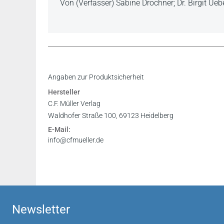
Von (Verfasser) Sabine Drochner; Dr. Birgit Ue
Sabine Drochner und Dr. Birgit Uebelhack biet
Angaben zur Produktsicherheit
Thema Betriebsrenten.
Hersteller
Florian J. Burger, in: DRdA-Infas 4/2019
C.F. Müller Verlag
Waldhofer Straße 100, 69123 Heidelberg
...kann jedem empfohlen werden, der sich mi
E-Mail:
Horst Marburger in: Die Beiträge 2/2012
info@cfmueller.de
Newsletter