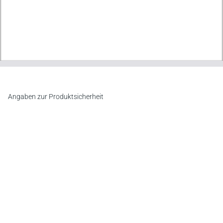
Angaben zur Produktsicherheit
Hersteller
C.F. Müller Verlag
Waldhofer Straße 100, 69123 Heidelberg
E-Mail:
info@cfmueller.de
Newsletter