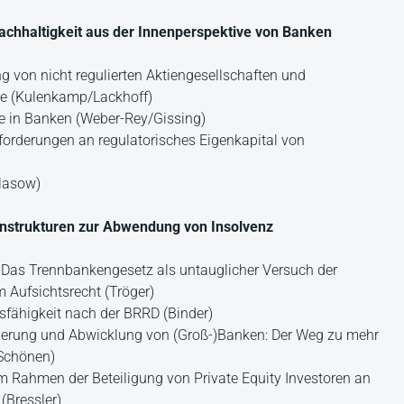
Nachhaltigkeit aus der Innenperspektive von Banken
g von nicht regulierten Aktiengesellschaften und
ce (Kulenkamp/Lackhoff)
e in Banken (Weber-Rey/Gissing)
nforderungen an regulatorisches Eigenkapital von
Glasow)
enstrukturen zur Abwendung von Insolvenz
– Das Trennbankengesetz als untauglicher Versuch der
m Aufsichtsrecht (Tröger)
sfähigkeit nach der BRRD (Binder)
anierung und Abwicklung von (Groß-)Banken: Der Weg zu mehr
/Schönen)
m Rahmen der Beteiligung von Private Equity Investoren an
(Bressler)