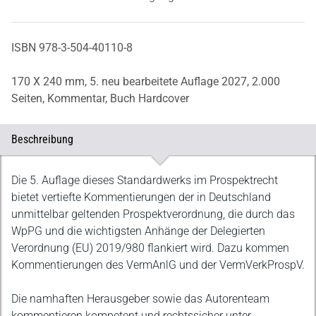
ISBN 978-3-504-40110-8
170 X 240 mm,
5. neu bearbeitete Auflage 2027,
2.000
Seiten,
Kommentar,
Buch Hardcover
Beschreibung
Beschreibung
Die 5. Auflage dieses Standardwerks im Prospektrecht
bietet vertiefte Kommentierungen der in Deutschland
unmittelbar geltenden Prospektverordnung, die durch das
WpPG und die wichtigsten Anhänge der Delegierten
Verordnung (EU) 2019/980 flankiert wird. Dazu kommen
Kommentierungen des VermAnlG und der VermVerkProspV.
Die namhaften Herausgeber sowie das Autorenteam
kommentieren kompetent und rechtssicher unter