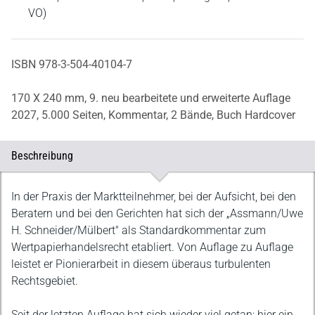
VO)
ISBN 978-3-504-40104-7
170 X 240 mm,
9. neu bearbeitete und erweiterte Auflage
2027,
5.000 Seiten,
Kommentar,
2 Bände,
Buch Hardcover
Beschreibung
Beschreibung
In der Praxis der Marktteilnehmer, bei der Aufsicht, bei den
Beratern und bei den Gerichten hat sich der „Assmann/Uwe
H. Schneider/Mülbert" als Standardkommentar zum
Wertpapierhandelsrecht etabliert. Von Auflage zu Auflage
leistet er Pionierarbeit in diesem überaus turbulenten
Rechtsgebiet.
Seit der letzten Auflage hat sich wieder viel getan; hier ein