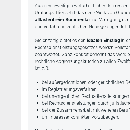
Beschreibung
Aus den jeweiligen wirtschaftlichen Interessen
Umfangs. Hier setzt das neue Werk von Grune
altlastenfreier Kommentar
zur Verfügung, der 
und verfahrensrechtlichen Neuregelungen führt
Gleichzeitig bietet es den
idealen Einstieg
in d
Rechtsdienstleistungsgesetzes werden vollstän
beantwortet. Ganz konkret benennt das Werk pr
rechtliche Abgrenzungskriterien zu allen Zweif
ist, z.B.:
bei außergerichtlichen oder gerichtlichen R
im Registrierungsverfahren
bei unentgeltlichen Rechtsdienstleistungen
bei Rechtsdienstleistungen durch juristisc
bei der Zusammenarbeit mit weiteren Beru
um Interessenkonflikten vorzubeugen.