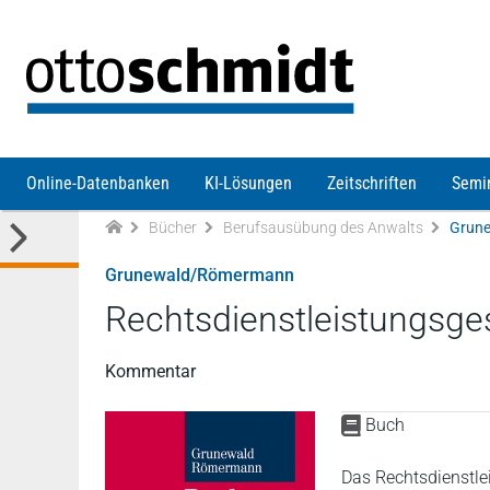
Direkt zum Inhalt
Online-Datenbanken
KI-Lösungen
Zeitschriften
Semi
Bücher
Berufsausübung des Anwalts
Grune
Grunewald/Römermann
Rechtsdienstleistungsge
Kommentar
Buch
Das Rechtsdienstle