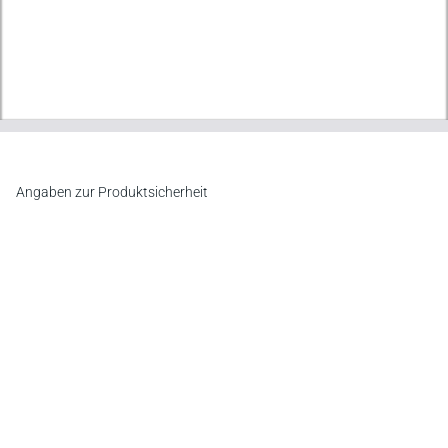
Angaben zur Produktsicherheit
Hersteller
Verlag Dr. Otto Schmidt KG
Gustav-Heinemann-Ufer 58, 50968 Köln
E-Mail:
info@otto-schmidt.de
Newsletter