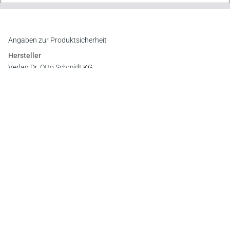
Angaben zur Produktsicherheit
Hersteller
Verlag Dr. Otto Schmidt KG
Gustav-Heinemann-Ufer 58, 50968 Köln
E-Mail:
info@otto-schmidt.de
Newsletter
Abonnieren Sie die kostenlosen Otto-Schmidt-Newsletter
und bleiben Sie über aktuelle Rechtsprechung,
Gesetzgebung und Produktneuheiten informiert!