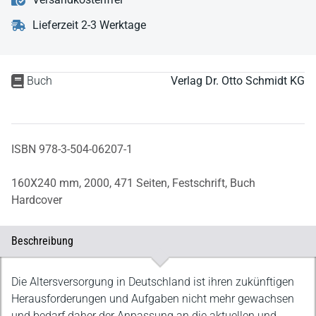
Lieferzeit 2-3 Werktage
Buch
Verlag Dr. Otto Schmidt KG
ISBN 978-3-504-06207-1
160X240 mm,
2000,
471 Seiten,
Festschrift,
Buch
Hardcover
Beschreibung
Beschreibung
Die Altersversorgung in Deutschland ist ihren zukünftigen
Herausforderungen und Aufgaben nicht mehr gewachsen
und bedarf daher der Anpassung an die aktuellen und