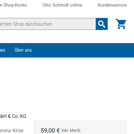
n Shop-Konto
Otto Schmidt online
Kundenservice
ws
Über uns
mbH & Co. KG
59,00 €
rona'-Krise.
inkl. MwSt.