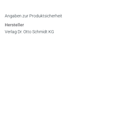
Angaben zur Produktsicherheit
Hersteller
Verlag Dr. Otto Schmidt KG
Gustav-Heinemann-Ufer 58, 50968 Köln
E-Mail:
info@otto-schmidt.de
Newsletter
Abonnieren Sie die kostenlosen Otto-Schmidt-Newsletter
und bleiben Sie über aktuelle Rechtsprechung,
Gesetzgebung und Produktneuheiten informiert!
Zur Abonnement-Auswahl