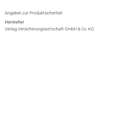
Angaben zur Produktsicherheit
Hersteller
Verlag Versicherungswirtschaft GmbH & Co. KG
An der RaumFabrik 35, 76227 Karlsruhe
E-Mail:
vertrieb@vvw.de
Newsletter
Abonnieren Sie die kostenlosen Otto-Schmidt-Newsletter
und bleiben Sie über aktuelle Rechtsprechung,
Gesetzgebung und Produktneuheiten informiert!
Zur Abonnement-Auswahl