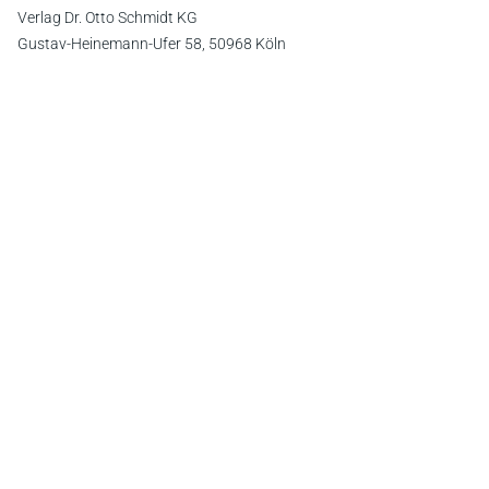
Verlag Dr. Otto Schmidt KG
Gustav-Heinemann-Ufer 58, 50968 Köln
E-Mail:
info@otto-schmidt.de
Newsletter
Abonnieren Sie die kostenlosen Otto-Schmidt-Newsletter
und bleiben Sie über aktuelle Rechtsprechung,
Gesetzgebung und Produktneuheiten informiert!
Zur Abonnement-Auswahl