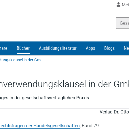
Mei
nare
Bücher
Ausbildungsliteratur
Apps
Blogs
Ne
Walk | Die zweckmäßige Gewinnverwendungsklausel in der GmbH
nverwendungsklausel in der G
ges in der gesellschaftsvertraglichen Praxis
Verlag Dr. Ot
echtsfragen der Handelsgesellschaften
,
Band 79