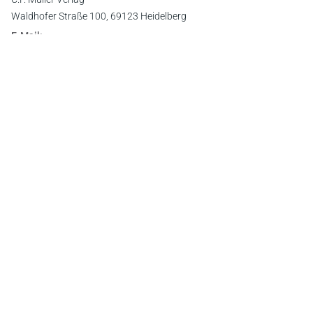
Waldhofer Straße 100, 69123 Heidelberg
E-Mail:
info@cfmueller.de
Newsletter
Abonnieren Sie die kostenlosen Otto-Schmidt-Newsletter
und bleiben Sie über aktuelle Rechtsprechung,
Gesetzgebung und Produktneuheiten informiert!
Zur Abonnement-Auswahl