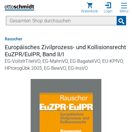
Direkt zum Inhalt
Warenkorb
Login
Menü
Rauscher
Europäisches Zivilprozess- und Kollisionsrecht
EuZPR/EuIPR, Band II/I
EG-VollstrTitelVO, EG-MahnVO, EG-BagatellVO, EU-KPfVO,
HProrogÜbk 2005, EG-BewVO, EG-InsVO