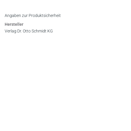
Angaben zur Produktsicherheit
Hersteller
Verlag Dr. Otto Schmidt KG
Gustav-Heinemann-Ufer 58, 50968 Köln
E-Mail:
info@otto-schmidt.de
Newsletter
Abonnieren Sie die kostenlosen Otto-Schmidt-Newsletter
und bleiben Sie über aktuelle Rechtsprechung,
Gesetzgebung und Produktneuheiten informiert!
Zur Abonnement-Auswahl