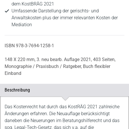
dem KostBRÄG 2021
Umfassende Darstellung der gerischts- und
Anwaltskosten plus der immer relevanten Kosten der
Mediation
ISBN 978-3-7694-1258-1
148 X 220 mm,
3. neu bearb. Auflage 2021,
403 Seiten,
Monographie / Praxisbuch / Ratgeber,
Buch flexibler
Einband
Beschreibung
Beschreibung
Das Kostenrecht hat durch das KostRÄG 2021 zahlreiche
Änderungen erfahren. Die Neuauflage berücksichtigt
daneben die Neuerungen im Beratungshilferecht und das
sog. Legal-Tech-Gesetz, das sich v.a. auf die