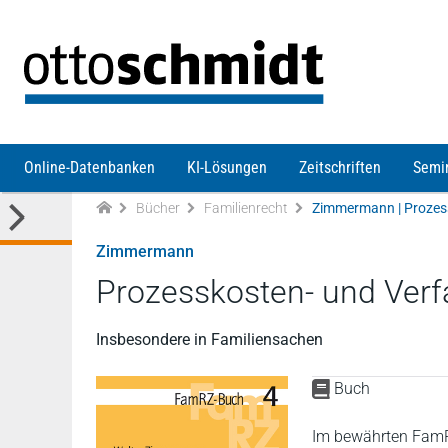
Direkt zum Inhalt
Online-Datenbanken
KI-Lösungen
Zeitschriften
Semi
Bücher
Familienrecht
Zimmermann | Prozess
Zimmermann
Prozesskosten- und Verf
Insbesondere in Familiensachen
Buch
Im bewährten FamRZ