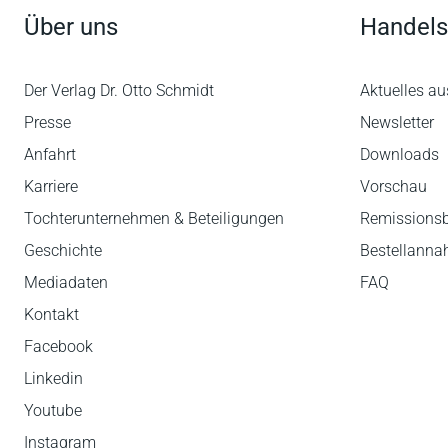
Über uns
Handels
(Direktor des AG Dr. Michael Giers, NZFam 2021
„... dem Nutzer einen schnellen Zugriff auch a
Der Verlag Dr. Otto Schmidt
Aktuelles au
Hilfsmittel für den Praktiker darstellt, auf das
Praktiker der mit PKH/VKH zu tun hat, empfohl
Presse
Newsletter
Anfahrt
Downloads
(Richter am BayObLG Dr. Christian Seiler, Fam
Karriere
Vorschau
Tochterunternehmen & Beteiligungen
Remissions
Geschichte
Bestellann
Mediadaten
FAQ
Kontakt
Facebook
Linkedin
Youtube
Instagram