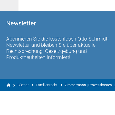
„... eine unschätzbare Hilfe ... Dieser "Klassik
geht es nicht."
Newsletter
(RA/FA FamR Jörg Kleinwegener, FuR 2021, 30
„... Das übersichtlich und gut strukturierte Ha
Abonnieren Sie die kostenlosen Otto-Schmidt-
Lösungen der häufig komplizierten Probleme de
Newsletter und bleiben Sie über aktuelle
Rechtsprechung, Gesetzgebung und
(Vors. Richter am LG a.D. Heinz Hansens, AGS 5/2
Produktneuheiten informiert!
"... „Unter dem Strich": Der Praktiker hat an
wird damit immer gerne arbeiten wollen, da es 
Justizpraktiker für die gerichtliche Praxis ges
Bücher
Familienrecht
Zimmermann | Prozesskosten- u
(Richter am KG Dr. Martin Menne, RpflStud 202
"... Insgesamt handelt es sich um einen wiede
Prozesskosten- und Verfahrenskostenhilfe"