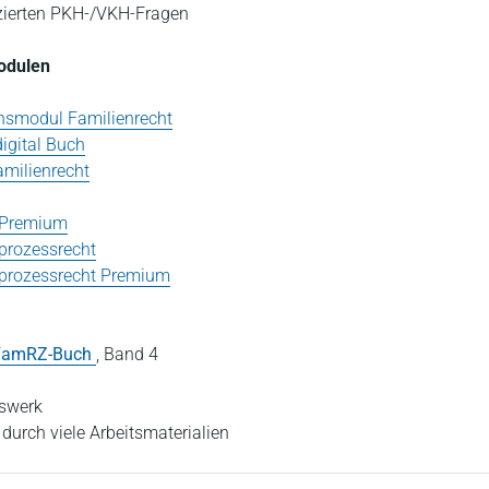
zierten PKH-/VKH-Fragen
Modulen
nsmodul Familienrecht
igital Buch
amilienrecht
t Premium
ilprozessrecht
vilprozessrecht Premium
FamRZ-Buch
,
Band 4
iswerk
 durch viele Arbeitsmaterialien