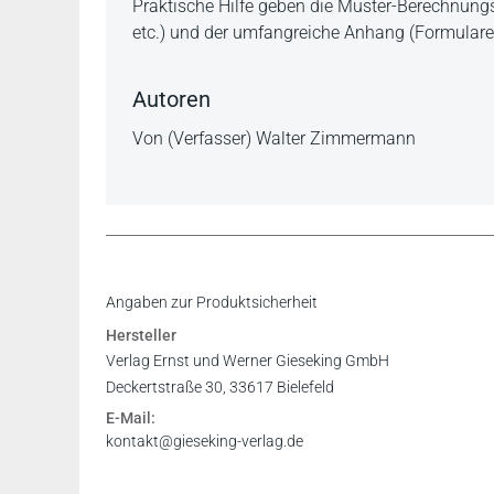
Praktische Hilfe geben die Muster-Berechnun
etc.) und der umfangreiche Anhang (Formulare,
Autoren
Von (Verfasser) Walter Zimmermann
„... höchst positiven Gesamteindruck. (...) Das
Inhaltsverzeichnis
Angaben zur Produktsicherheit
entscheidende Fälle, nämlich zusätzlich die 
Hersteller
und Abgrenzungen, kombiniert mit konkreter re
Verlag Ernst und Werner Gieseking GmbH
Berufseinsteiger und in der Praxis eine belast
Deckertstraße 30, 33617 Bielefeld
E-Mail:
(Richter am AG Dr. Benjamin Krenberger, http
kontakt@gieseking-verlag.de
prozesskosten-und.html)