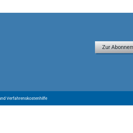
er" in neuester Auflage kann nur empfohlen werden. Aktueller
6)
ndbuch bietet dem Praktiker effiziente und zeitsparende
Zur Abonnem
s Rechts der Prozess- und Verfahrenskostenhilfe."
1, III f.)
 der Neuauflage des Bandes von Zimmermann seine Freude und
sich dabei nach wie vor um ein sehr solides, von einem
chriebenes, empfehlenswertes Praktikerwerk handelt."
nd Verfahrenskostenhilfe
1, 146)
r sehr gut gelungenen Wegweiser durch das Recht der