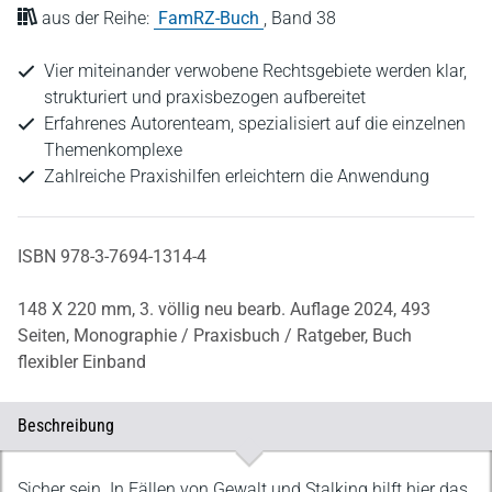
aus der Reihe:
FamRZ-Buch
,
Band 38
Vier miteinander verwobene Rechtsgebiete werden klar,
strukturiert und praxisbezogen aufbereitet
Erfahrenes Autorenteam, spezialisiert auf die einzelnen
Themenkomplexe
Zahlreiche Praxishilfen erleichtern die Anwendung
ISBN 978-3-7694-1314-4
148 X 220 mm,
3. völlig neu bearb. Auflage 2024,
493
Seiten,
Monographie / Praxisbuch / Ratgeber,
Buch
flexibler Einband
Beschreibung
Beschreibung
Sicher sein. In Fällen von Gewalt und Stalking hilft hier das