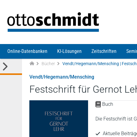
Direkt zum Inhalt
Online-Datenbanken
KI-Lösungen
Zeitschriften
Semi
Bücher
Vendt/Hegemann/Mensching | Festschri
Vendt/Hegemann/Mensching
Festschrift für Gernot Le
Buch
Die Festschrift is
Aktuelle Beiträ