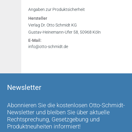
Inhaltsverzeichnis
Angaben zur Produktsicherheit
Vorwort
Hersteller
Verlag Dr. Otto Schmidt KG
Gustav-Heinemann-Ufer 58, 50968 Köln
E-Mail:
info@otto-schmidt.de
Newsletter
Abonnieren Sie die kostenlosen Otto-Schmidt-
Newsletter und bleiben Sie über aktuelle
Rechtsprechung, Gesetzgebung und
Produktneuheiten informiert!