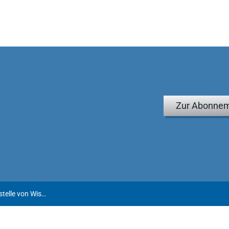
Zur Abonnem
Märtens/Rödder/Seer | Steuerrecht an der Schnittstelle von Wissenschaft und Praxis