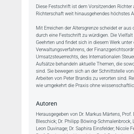
Beschreibung
Diese Festschrift ist dem Vorsitzenden Richte
Richterschaft weit hinausgehendes höchstes A
Mit Erreichen der Altersgrenze scheidet er aus 
durch eine Festschrift zu würdigen. Die Vielfal
Geehrten und findet sich in diesem Werk unte
Verwaltungsverfahrens, der Finanzgerichtsordn
Umsatzsteuerrechts, des Internationalen Steuer
Aufsätze behandeln aktuelle Themen, die sowo
sind. Sie bewegen sich an der Schnittstelle vo
Arbeiten von Peter Brandis zu verorten sind.
wie umgekehrt die Praxis ohne wissenschaftlic
Autoren
Herausgegeben von Dr. Markus Märtens, Prof. 
Bleschick; Dr. Philipp Böwing-Schmalenbrock, LL
Leon Duvinage; Dr. Saphira Einsfelder; Nicole F