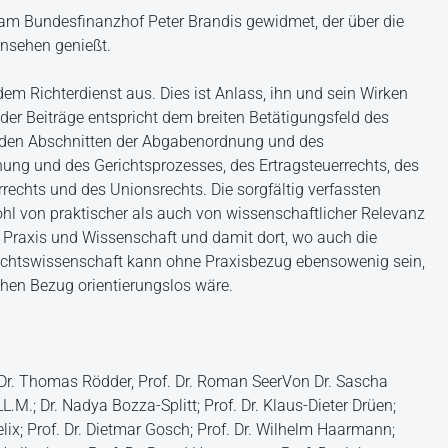
r am Bundesfinanzhof Peter Brandis gewidmet, der über die
nsehen genießt.
dem Richterdienst aus. Dies ist Anlass, ihn und sein Wirken
t der Beiträge entspricht dem breiten Betätigungsfeld des
r den Abschnitten der Abgabenordnung und des
ung und des Gerichtsprozesses, des Ertragsteuerrechts, des
rechts und des Unionsrechts. Die sorgfältig verfassten
hl von praktischer als auch von wissenschaftlicher Relevanz
n Praxis und Wissenschaft und damit dort, wo auch die
 Rechtswissenschaft kann ohne Praxisbezug ebensowenig sein,
hen Bezug orientierungslos wäre.
Dr. Thomas Rödder, Prof. Dr. Roman SeerVon Dr. Sascha
.M.; Dr. Nadya Bozza-Splitt; Prof. Dr. Klaus-Dieter Drüen;
elix; Prof. Dr. Dietmar Gosch; Prof. Dr. Wilhelm Haarmann;