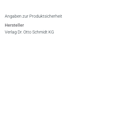
Angaben zur Produktsicherheit
Hersteller
Verlag Dr. Otto Schmidt KG
Gustav-Heinemann-Ufer 58, 50968 Köln
E-Mail:
info@otto-schmidt.de
Newsletter
Abonnieren Sie die kostenlosen Otto-Schmidt-Newsletter
und bleiben Sie über aktuelle Rechtsprechung,
Gesetzgebung und Produktneuheiten informiert!
Zur Abonnement-Auswahl