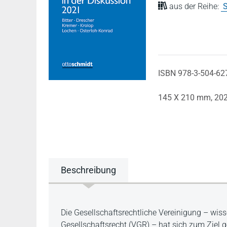
aus der Reihe:
S
ISBN 978-3-504-62
145 X 210 mm,
20
Beschreibung
Beschreibung
Die Gesellschaftsrechtliche Vereinigung – wis
Gesellschaftsrecht (VGR) – hat sich zum Ziel 